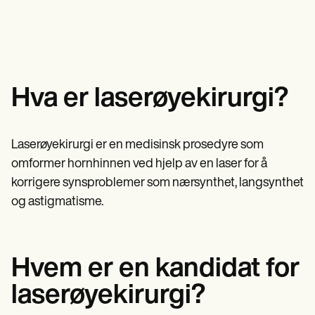
Psykisk helsepersonell
Life coaches
Insurance claims
Speech therapists
Sosialarbeidere
Massage therapists
Kostholdseksperter og ernæringseksperter
Personal trainers
Fysioterapeuter
Psykologer
Sykepleiere
Massasjeterapeuter
Hva er laserøyekirurgi?
Ergoterapeuter
Resources
Blogger
Laserøyekirurgi er en medisinsk prosedyre som
Ressursveiledninger
Sammenligning
omformer hornhinnen ved hjelp av en laser for å
Appveiledninger
korrigere synsproblemer som nærsynthet, langsynthet
Maler
og astigmatisme.
ICD-koder
Procedure Codes
Superbill-mal
SOAP Notatmal
Behandlingsplanmal
Hvem er en kandidat for
Informed Consent Form
Social Work Treatment Plans
laserøyekirurgi?
DAR Note Template