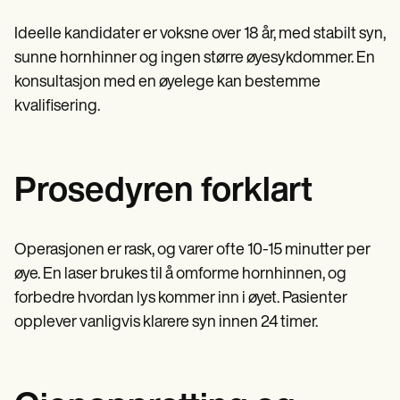
Patient Visit Summary Template
Help Center
Ideelle kandidater er voksne over 18 år, med stabilt syn,
Demos
Training Hub
sunne hornhinner og ingen større øyesykdommer. En
Webinars
konsultasjon med en øyelege kan bestemme
Switch to Carepatron
kvalifisering.
Become a Partner
Pricing
Why Carepatron?
Login
Get started
Prosedyren forklart
Operasjonen er rask, og varer ofte 10-15 minutter per
øye. En laser brukes til å omforme hornhinnen, og
forbedre hvordan lys kommer inn i øyet. Pasienter
opplever vanligvis klarere syn innen 24 timer.