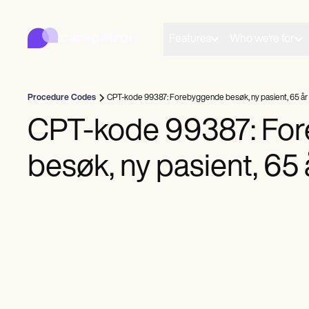
Carepatron
Product
Planlegging
Features
Who we're for
Dokumentasjon
Pasientportal
Helsejournaler
Fakturering
Procedure Codes
CPT-kode 99387: Forebyggende besøk, ny pasient, 65 år 
Overholdelse
Online skjemaer
CPT-kode 99387: Fo
Påminnelser
Betalinger
besøk, ny pasient, 65 
Telehelse
Kliniske notater
Praksisledelse
Community
Soloutøvere
Nye utøvere
Lagene
Rådgivere
Trenere
Talespråklige patologer
Kiropraktorer