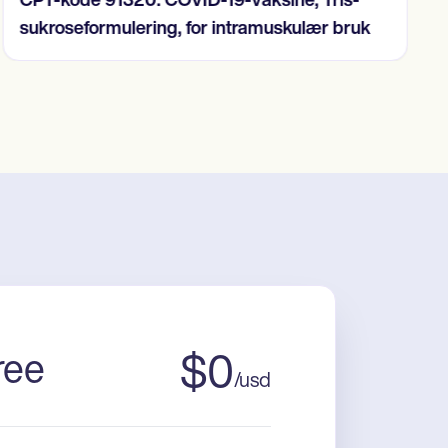
CPT-kode 91320: COVID-19-vaksine, Tris-
sukroseformulering, for intramuskulær bruk
ree
$
0
/
usd