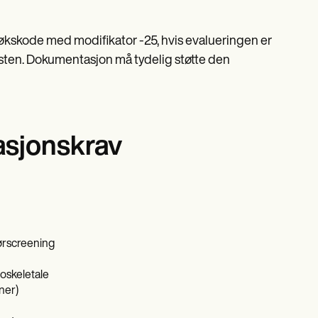
esøkskode med modifikator -25, hvis evalueringen er
esten. Dokumentasjon må tydelig støtte den
sjonskrav
mørscreening
oskeletale
ner)