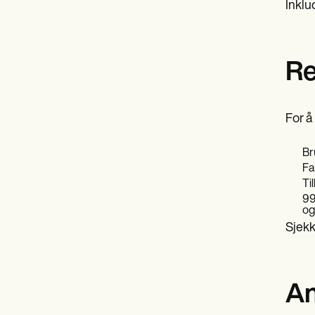
Inklu
Re
For å
Br
Fa
Ti
99
og
Sjekk
An