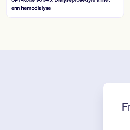
CPT-kode 90945: Dialyseprosedyre annet
enn hemodialyse
F