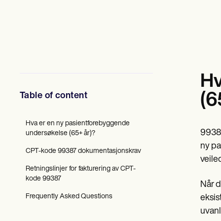
Psykisk helsepersonell
Sosialarbeidere
Kostholdseksperter og ernæringseksperter
Fysioterapeuter
Psykologer
Sykepleiere
Massasjeterapeuter
Ergoterapeuter
Hv
Resources
Blogger
Table of content
(6
Ressursveiledninger
Sammenligning
Appveiledninger
Hva er en ny pasientforebyggende
99387
Maler
undersøkelse (65+ år)?
ICD-koder
ny pa
CPT-kode 99387 dokumentasjonskrav
Procedure Codes
veile
Superbill-mal
Retningslinjer for fakturering av CPT-
SOAP Notatmal
kode 99387
Behandlingsplanmal
Når d
Informed Consent Form
Frequently Asked Questions
eksis
Social Work Treatment Plans
uvanl
DAR Note Template