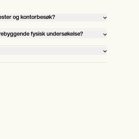
ester og kontorbesøk?
ssige
forebyggende fysisk undersøkelse?
ens
r
lse
en ny