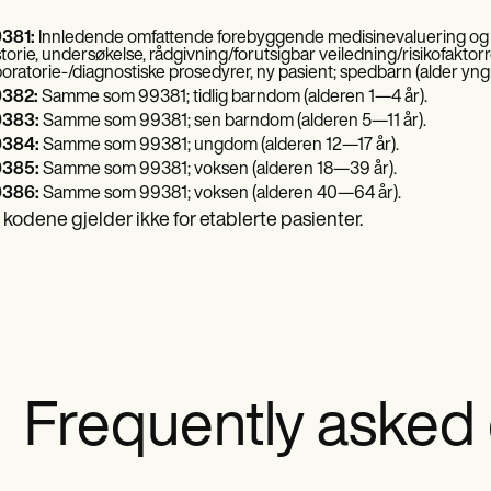
381:
Innledende omfattende forebyggende medisinevaluering og be
storie, undersøkelse, rådgivning/forutsigbar veiledning/risikofaktor
boratorie-/diagnostiske prosedyrer, ny pasient; spedbarn (alder yngr
382:
Samme som 99381; tidlig barndom (alderen 1—4 år).
383:
Samme som 99381; sen barndom (alderen 5—11 år).
384:
Samme som 99381; ungdom (alderen 12—17 år).
385:
Samme som 99381; voksen (alderen 18—39 år).
386:
Samme som 99381; voksen (alderen 40—64 år).
 kodene gjelder ikke for etablerte pasienter.
Frequently asked