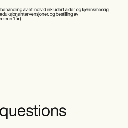
handling av et individ inkludert alder og kjønnsmessig
reduksjonsintervensjoner, og bestilling av
e enn 1 år).
 questions