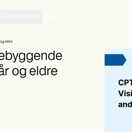
Customer stories
Priser
og eldre
rebyggende
år og eldre