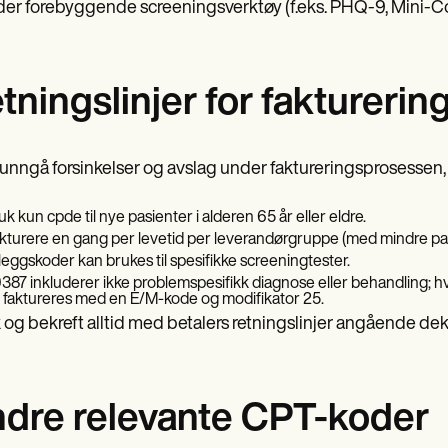
der forebyggende screeningsverktøy (f.eks. PHQ-9, Mini-Cog
tningslinjer for fakturer
 unngå forsinkelser og avslag under faktureringsprosessen,
uk kun cpde til nye pasienter i alderen 65 år eller eldre.
kturere en gang per levetid per leverandørgruppe (med mindre pasien
lleggskoder kan brukes til spesifikke screeningtester.
387 inkluderer ikke problemspesifikk diagnose eller behandling; 
 faktureres med en E/M-kode og modifikator 25.
 og bekreft alltid med betalers retningslinjer angående de
dre relevante CPT-koder