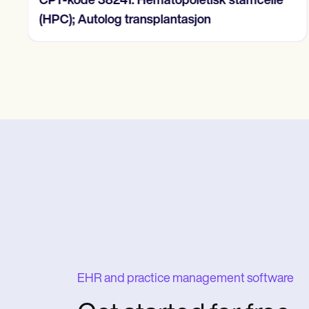
CPT-kode 38241: Hematopoietisk stamcelle
(HPC); Autolog transplantasjon
EHR and practice management software