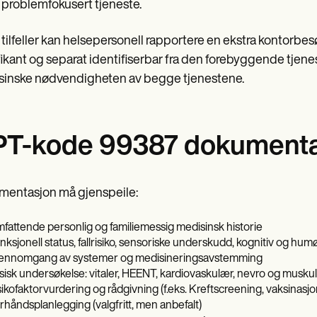
problemfokusert tjeneste.
ke tilfeller kan helsepersonell rapportere en ekstra kontorb
fikant og separat identifiserbar fra den forebyggende tjen
inske nødvendigheten av begge tjenestene.
T-kode 99387 dokumenta
entasjon må gjenspeile:
fattende personlig og familiemessig medisinsk historie
nksjonell status, fallrisiko, sensoriske underskudd, kognitiv og hu
ennomgang av systemer og medisineringsavstemming
sisk undersøkelse: vitaler, HEENT, kardiovaskulær, nevro og muskul
sikofaktorvurdering og rådgivning (f.eks. Kreftscreening, vaksinasjo
rhåndsplanlegging (valgfritt, men anbefalt)