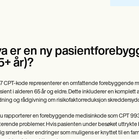
a er en ny pasientforeby
5+ år)?
 CPT-kode representerer en omfattende forebyggende med
sient i alderen 65 år og eldre. Dette inkluderer en komplett
dning og rådgivning om risikofaktorreduksjon skreddersydd
u rapporterer en forebyggende medisinkode som CPT 99387,
terende problemer. Hvis pasienten under besøket uttrykte 
ig smerte eller endringer som muligens er knyttet til en fam