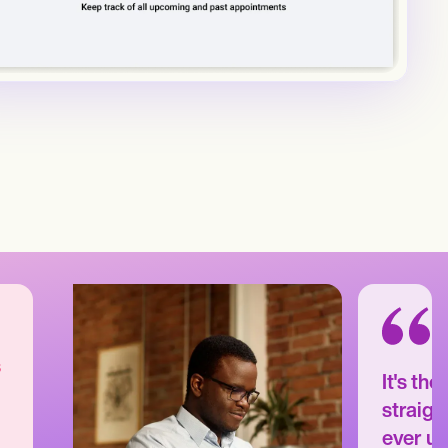
s
It's th
straigh
ever us