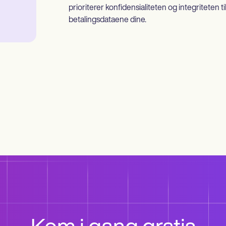
prioriterer konfidensialiteten og integriteten ti
betalingsdataene dine.