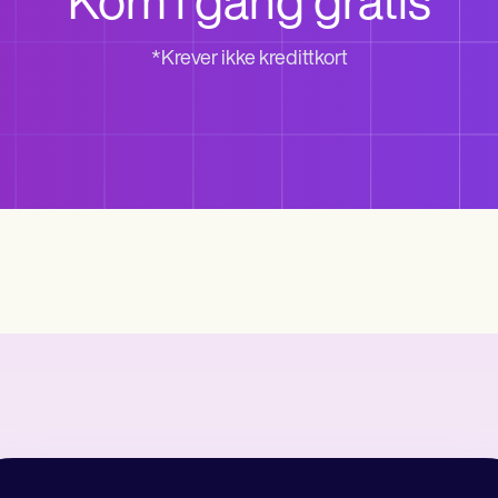
Kom i gang gratis
*Krever ikke kredittkort