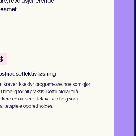
are, revolusjonerende
teamet.
ostnadseffektiv løsning
t krever ikke dyr programvare, noe som gjør
t rimelig for all praksis. Dette bidrar til å
lokere ressurser effektivt samtidig som
alitetspleie opprettholdes.