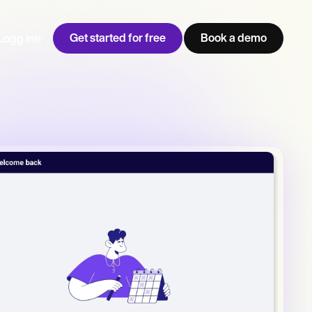
Get started for free
Book a demo
Logg inn