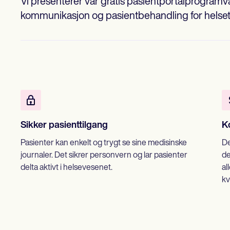
Vi presenterer vår gratis pasientportalprogramv
kommunikasjon og pasientbehandling for helse
Sikker pasienttilgang
K
Pasienter kan enkelt og trygt se sine medisinske
De
journaler. Det sikrer personvern og lar pasienter
de
delta aktivt i helsevesenet.
al
kv