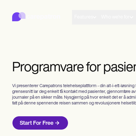
Carepatron
Product
Planlegging
Features
Who we're for
Dokumentasjon
Pasientportal
Helsejournaler
Fakturering
Overholdelse
Online skjemaer
Påminnelser
Programvare for pasie
Betalinger
Telehelse
Kliniske notater
Praksisledelse
Vi presenterer Carepatrons telehelseplattform - din alt-i-ett-løsning 
Community
grensesnitt lar deg enkelt få kontakt med pasienter, gjennomføre av
Soloutøvere
journaler på en sikker måte. Nysgjerrig på hvor enkelt det er å admi
Nye utøvere
fatt på denne spennende reisen sammen og revolusjonere helsetil
Lagene
Rådgivere
Trenere
Start For Free
Talespråklige patologer
Kiropraktorer