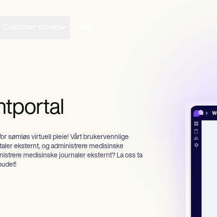
Customer stories
Priser
ntportal
for sømløs virtuell pleie! Vårt brukervennlige
taler eksternt, og administrere medisinske
nistrere medisinske journaler eksternt? La oss ta
budet!