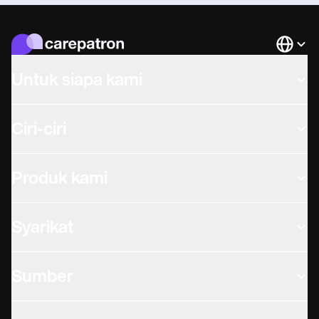
Languag
Untuk siapa kami
Ciri-ciri
Produk kami
Syarikat
Sumber