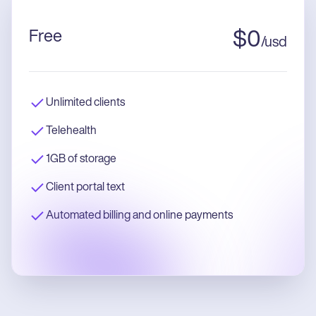
Free
$
0
/
usd
Unlimited clients
Telehealth
1GB of storage
Client portal text
Automated billing and online payments