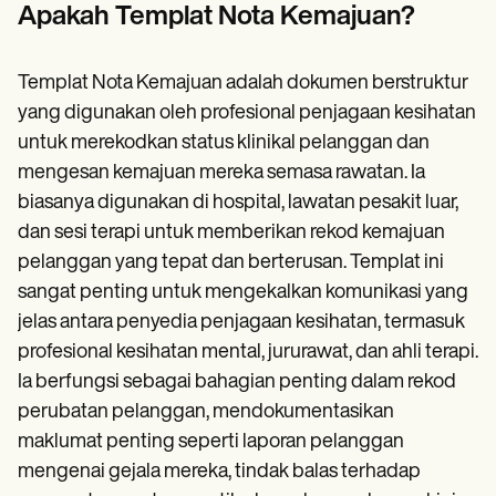
Patient Visit Summary Template
Apakah Templat Nota Kemajuan?
Help Center
Demos
Training Hub
Templat Nota Kemajuan adalah dokumen berstruktur
Webinars
Switch to Carepatron
yang digunakan oleh profesional penjagaan kesihatan
Become a Partner
untuk merekodkan status klinikal pelanggan dan
Pricing
mengesan kemajuan mereka semasa rawatan. Ia
Why Carepatron?
Login
biasanya digunakan di hospital, lawatan pesakit luar,
Get started
dan sesi terapi untuk memberikan rekod kemajuan
pelanggan yang tepat dan berterusan. Templat ini
sangat penting untuk mengekalkan komunikasi yang
jelas antara penyedia penjagaan kesihatan, termasuk
profesional kesihatan mental, jururawat, dan ahli terapi.
Ia berfungsi sebagai bahagian penting dalam rekod
perubatan pelanggan, mendokumentasikan
maklumat penting seperti laporan pelanggan
mengenai gejala mereka, tindak balas terhadap