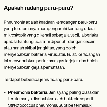
Patient Visit Summary Template
Help Center
Apakah radang paru-paru?
Demos
Training Hub
Webinars
Pneumonia adalah keadaan keradangan paru-paru
Switch to Carepatron
yang terutamanya mempengaruhi kantung udara
Become a Partner
Pricing
mikroskopik yang dikenali sebagai alveoli. Ia berlaku
Why Carepatron?
apabila kantung udara ini dipenuhi dengan cecair
Login
Get started
atau nanah akibat jangkitan, yang boleh
menyebabkan bakteria, virus, atau kulat. Keradangan
ini menyebabkan pertukaran gas terjejas dan boleh
menyebabkan gejala pernafasan.
Terdapat beberapa jenis radang paru-paru:
Pneumonia bakteria
: Jenis yang paling biasa dan
terutamanya disebabkan oleh bakteria seperti
Streptococcus pneumonia. Subtipe termasuk