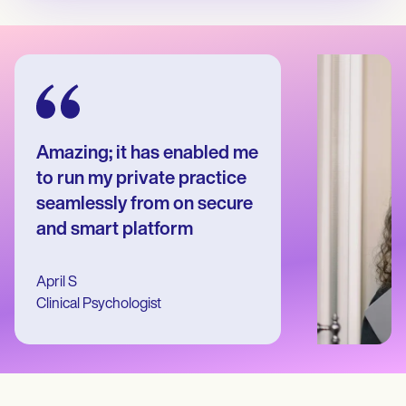
Patient Visit Summary Template
Help Center
Demos
Training Hub
Webinars
Switch to Carepatron
Become a Partner
Pricing
Why Carepatron?
Amazing; it has enabled me
Login
to run my private practice
Get started
seamlessly from on secure
and smart platform
April S
Clinical Psychologist