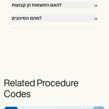
עשויים לחוש לחץ קל במהלך הניתוח.
האם התוצאות הן קבועות?
רוב האנשים רואים שיפור בראייה תוך יום, אך
החלמה מלאה יכולה להימשך מספר שבועות.
מהם הסיכונים?
כן, אך שינויים בראייה עדיין יכולים להתרחש
עקב הזדקנות או גורמים אחרים.
הסיכונים כוללים עיניים יבשות, בוהק או
תת-תיקון, אך סיבוכים נדירים כאשר הם
מבוצעים על ידי מנתח מנוסה.
Related Procedure
Codes