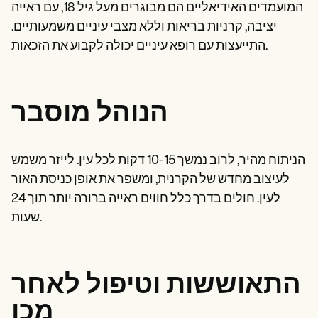
Patient Visit Summary Template
המועמדים האידיאליים הם מבוגרים מעל גיל 18, עם ראייה
Help Center
יציבה, קרניות בריאות וללא מצבי עיניים משמעותיים.
Demos
Training Hub
התייעצות עם רופא עיניים יכולה לקבוע את הזכאות.
Webinars
Switch to Carepatron
Become a Partner
Pricing
הנוהל מוסבר
Why Carepatron?
Login
Get started
הניתוח מהיר, לרוב נמשך 10-15 דקות לכל עין. לייזר משמש
לעיצוב מחדש של הקרנית, ומשפר את אופן כניסת האור
לעין. חולים בדרך כלל חווים ראייה ברורה יותר תוך 24
שעות.
התאוששות וטיפול לאחר
מכן