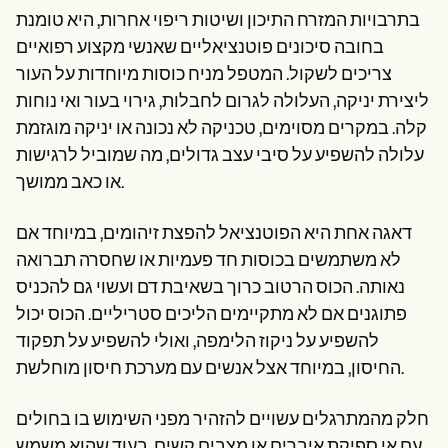
בתרבויות המזרח התיכון ושיטות ריפוי אחרות, היא טומנת
בחובה סיכונים פוטנציאליים שאנשי מקצוע רפואיים
צריכים לשקול. המטפל מניח כוסות מיוחדות על העור
ליצירת יניקה, העלולה לגרום לחבלות, גירוי בעור ואי נוחות
קלה. במקרים מסוימים, טכניקה לא נכונה או יניקה מוגזמת
עלולה להשפיע על סיבי עצב גדולים, מה שמוביל לרגישות
או כאב ממושך.
דאגה אחת היא הפוטנציאל להפצת זיהומים, במיוחד אם
לא משתמשים בכוסות חד פעמיות או שחסרה תברואה
נאותה. הכוס הרטוב כרוך בשאיבת דם ועשוי גם להכניס
פתוגנים אם לא מתקיימים הליכים סטריליים. הכוס יכול
להשפיע על ניקוז הלימפה, ואולי להשפיע על תפקוד
החיסון, במיוחד אצל אנשים עם מערכת חיסון מוחלשת.
חלק מהמתרגלים עשויים להזהיר מפני השימוש בו בחולים
עם אי ספיקת איברים או מצבים קשים. בעוד שהוא משמש