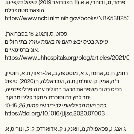
פרהד, ס., ובוהרי, א. א. (11 בפברואר 2019).
טיפול בקפיינג
.
הוצאת סטטפרלס.
https://www.ncbi.nlm.nih.gov/books/NBK538253/
פסוט, ס. (2021, 18 בפברואר).
טיפול בכיס יבש: האם זה באמת עוזר?
בתי חולים
אוניברסיטאיים.
https://www.uhhospitals.org/blog/articles/2021/02
רחמן, ח. ס., אחמד, ג. א., מוסטפה, ב., אל-ראווי, ח. א., חוסיין,
ר' ה, אמין, ק., עות'מן, ח. ה., ועבדאללה, ר (2020). טיפול
בכיס רטוב משפר את הכאב בחולים עם היפרליפידמיה,
יתר לחץ דם וסוכרת: מחקר קליני מבוקר.
, 10-15.
כתב העת הבינלאומי לכירורגיה פתוח, 26
https://doi.org/10.1016/j.ijso.2020.07.003
ג'אנג, ז., פסאפולה, מ., וואנג, ז. ק., אדוארדס, ק. ל., ונוריס, א.