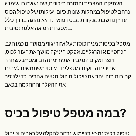
Patient Visit Summary Template
העתיקה, המצרית והמזרח תיכונית, שם נעשה בו שימוש
Help Center
נרחב לטיפול במחלות שונות. כיום, יעילותו של טיפול הכוס
Demos
Training Hub
עדיין נחשבת מנקודת מבט רפואית והיא נהוגה בדרך כלל
Webinars
במסגרות רפואה אלטרנטיבית.
Switch to Carepatron
Become a Partner
Pricing
מטפל בכיסות מניח כוסות על אזורי גוף ממוקדים כמו הגב,
Why Carepatron?
הכתפיים או הרגליים. אפקט היניקה מושך את העור לכוס,
Login
ויוצר ואקום המגביר את זרימת הדם ומסייע לשחרר
Get started
שרירים הדוקים. מטפלים בעיסוי משתמשים לעתים
קרובות בזה, יחד עם טיפולים הוליסטיים אחרים, כדי לשפר
את ההקלה וההחלמה בכאב.
במה מטפל טיפול בכיס?
טיפול בכיס נמצא בשימוש נרחב להקלה על כאבים וטיפול