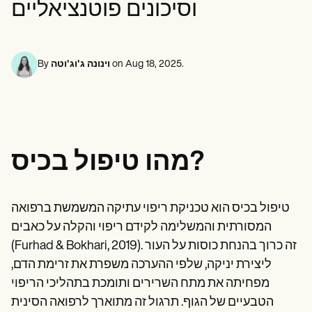
וסיכונים פוטנציאליים
Life coaches
אנשי מקצוע בתחום בריאות הנפש
Insurance claims
Speech therapists
עובדים סוציאליים
Massage therapists
דיאטנים ותזונאים
Personal trainers
פיזיותרפיסטים
פסיכולוגים
.
Aug 18, 2025
on
וינונה ג'וג'וטה
By
אחיות
מטפלים בעיסוי
מרפאים בעיסוק
Resources
בלוגים
מדריכי משאבים
מהו טיפול בכיס?
השוואה
מדריכי אפליקציות
תבניות
קודי ICD
טיפול בכיס הוא טכניקת ריפוי עתיקה המשמשת ברפואה
Procedure Codes
המסורתית והמשלימה לקידם ריפוי והקלה על כאבים
Superbill Template
תבנית הערות SOAP
(Furhad & Bokhari, 2019). זה כרוך בהנחת כוסות על העור
תבנית תוכנית טיפול
ליצירת יניקה, שלפי ההערכה משפרת את זרימת הדם,
Informed Consent Form
מפחיתה את מתח השרירים ותומכת בתהליכי הריפוי
Social Work Treatment Plans
DAR Note Template
הטבעיים של הגוף. תרגול זה מתוארך לרפואה הסינית