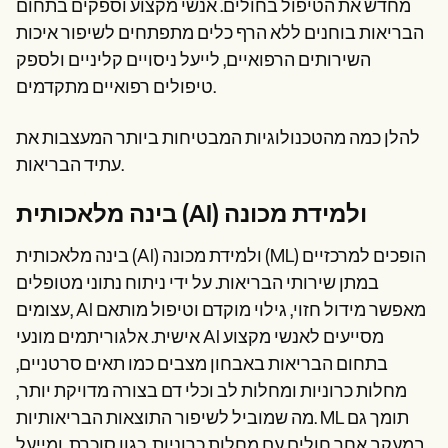
Patient Visit Summary Template
מחדש את הטיפול בחולים. אנשי מקצוע וספקים בתחום
Help Center
הבריאות בוחנים ללא הרף כלים מתפתחים לשיפור איכות
Demos
השירותים הרפואיים, לייעל ניסויים קליניים ולספק
Training Hub
Webinars
טיפולים רפואיים מתקדמים.
Switch to Carepatron
Become a Partner
להלן כמה מהטכנולוגיות המבטיחות ביותר המעצבות את
Pricing
Why Carepatron?
עתיד הבריאות.
Login
Get started
בינה מלאכותית (AI) ולמידת מכונה
בינה מלאכותית (AI) ולמידת מכונה (ML) הופכים למרכזיים
במתן שירותי הבריאות. על ידי ניתוח נתוני מטופלים
עצומים, AI מאפשר מידול חזוי, גילוי מוקדם וטיפול מותאם
אישית. אלגוריתמים מונעי AI מסייעים לאנשי מקצוע
בתחום הבריאות באבחון מצבים כמו תאים סרטניים,
מחלות כרוניות ומחלות לב וכלי דם בצורה מדויקת יותר,
מה שמוביל לשיפור התוצאות הבריאותיות. ML תומך גם
במעקב אחר חולים עם מחלות כרוניות, כגון סוכרת, ומייעל