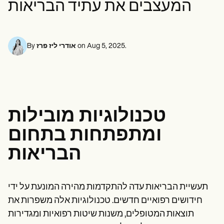
המעצבים את עתיד הבריאות
Life coaches
אנשי מקצוע בתחום בריאות הנפש
Insurance claims
Speech therapists
עובדים סוציאליים
Massage therapists
דיאטנים ותזונאים
Personal trainers
פיזיותרפיסטים
פסיכולוגים
.
Aug 5, 2025
on
אודרי ליז פרז
By
אחיות
מטפלים בעיסוי
מרפאים בעיסוק
Resources
בלוגים
מדריכי משאבים
טכנולוגיות מובילות
השוואה
מדריכי אפליקציות
ומתפתחות בתחום
תבניות
קודי ICD
הבריאות
Procedure Codes
Superbill Template
תבנית הערות SOAP
תבנית תוכנית טיפול
תעשיית הבריאות עדה להתקדמות מהירה המונעת על ידי
Informed Consent Form
חידושים רפואיים חדשים. טכנולוגיות אלה משפרות את
Social Work Treatment Plans
תוצאות המטופלים, משנות שיטות רפואיות ומגדירות
DAR Note Template