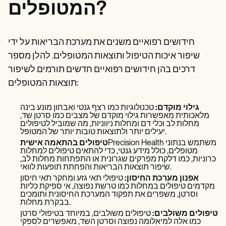
המטופלים?
חידושים רפואיים משנים את מערכת הבריאות על ידי
שיפור איכות הטיפול ותוצאות המטופלים. להלן מספר
דרכים בהן חידושים רפואיים חדשים תורמים לשיפור
תוצאות המטופלים:
גילוי מוקדם:
טכנולוגיות כמו רצף גנטי ואבחון מונע בינה
מלאכותית מאפשרות גילוי מוקדם של מצבים כמו סרטן שד,
מחלות לב וכלי דם ומחלות ניווניות, מה שמוביל לטיפולים
יעילים יותר ולתוצאות טובות יותר של המטופל.
Precision Health משתמש בנתוני
טיפולים בהתאמה אישית
מטופלים, כולל מידע גנטי, כדי להתאים טיפולים למחלות
כרוניות, כמו דלקת מפרקים שגרונית או התפתחות מחלות לב,
שיפור תוצאות הבריאות והפחתת תופעות לוואי.
אפנון מערכת החיסון:
טיפולי תאי גזע ומחקר תאי חיסון
מקדמים טיפולים במחלות כמו טרשת נפוצה, אי ספיקת כליות
וסרטן, משפרים את תפקוד המערכת החיסונית ותומכים
בבקרת מחלות.
טיפולים משולבים:
טיפולים משולבים, במיוחד בטיפולי סרטן
כמו אלה למיאלומה נפוצה וסרטן השד, מאפשרים לספקי