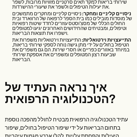
שירותי בריאות למקד תאים סרטניים מזוויות מרובות, לשפר
את יעילות הטיפולים ולשפר את שיעורי ההישרדות.
ניסויים קליניים ומחקר:
ניסויים קליניים ומחקרים מתמשכים
של מוסדות מובילים כמו בית הספר לרפואה של הרווארד ובית
החולים הכללי של מסצ'וסטס עוזרים לחדד שיטות רפואיות
וטיפולים, ומבטיחים שהחידושים האחרונים יגיעו למטופלים
וישפרו את תוצאות הבריאות.
התייעצויות וירטואליות:
התייעצויות וירטואליות משפרות את
הטיפול בחולים על ידי מתן גישה נוחה לספקי שירותי בריאות,
במיוחד באזורים כפריים או חסרי שירות. הם גם משפרים את
שביעות רצון המטופלים ומשפרים את אספקת שירותי
הבריאות.
איך נראה העתיד של
הטכנולוגיה הרפואית?
עתיד הטכנולוגיה הרפואית מבטיח לחולל מהפכה נוספת
בתחום הבריאות על ידי שיפור הטיפול בחולים, שיפור
היעילות והפחתת עלויות. להלן ארבע מגמות עיקריות