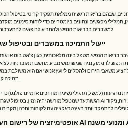
רוניים, שבהם בריאות רגשית ממלאת תפקיד קריטי בטיפול הכולל
למשברים בבריאות הנפש ולהתריע לרופאים להתערבות בזמן.
ייעול התמיכה במשברים ובטיפול שג
 בריאות הנפש. מטפל בינה מלאכותית, כגון צ'אט בוט או עוזר 
 הנפש. לדוגמה, נניח שמשתמש מביע מחשבות אובדניות לצ'אטבו
הציע משאבי חירום ולהסלים ליועץ אנושי אם היא משולבת במ
תמיכה קליניות.
רגיעות (למשל, תרגילי נשימה מודרכים או מיינדפולנס) כדי 
רגשות עד שמטפל מורשה יהיה זמין. בטיפול שגרתי, כלי AI אוטומטיים הערכות סטנדרטיות כמו בדיקות מצב רוח,
ת AI ומנועי משנה AI