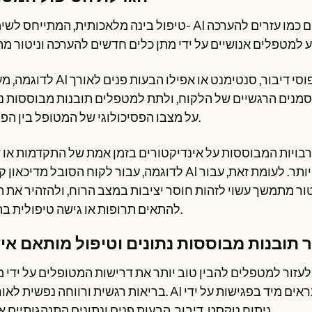
טיפול בינה מלאכותית, המתייחס לשימוש ב- AI בתמיכה ושיפור הטיפול בבריאות הנפש באמצעות כלים כמ
לדוגמה, מערכות AI יכולות לתמלל ולנתח הקלטות מפגשי טיפול כדי לזהות דפוסי ד
ו בסמנים הרגשיים של הלקוח, ולתת למטפלים תובנות מבוססות נ
על מצבו הפסיכולוגי של המטופל בין הפגישות.
ויות המבוססות על אינדיקטורים בזמן אמת של התקדמות או ד
לדוגמה, עבור לקוח הסובל מדיכאון קל, כלי AI עשוי לזהות סנטימנט שלילי מוגבר ולהציע מעקב מוקדם יותר. 
טור מתמשך עשוי לזהות חוסר יציבות במצב הרוח, ולהזהיר את 
להתאים תרופות או גישה טיפולית בהתאם.
 תובנות מבוססות נתונים וטיפול מותאם אי
זור למטפלים להבין טוב יותר את דרישות המטופלים על ידי 
בריאות רגשית ורווחה נפשית לאורך זמן. AI יכול לזהות דפוסי מצב רוח ומצבים נפשיים שאולי לא נראים מי
ניתוח טקסט, דיבור, הבעות פנים ונתונים התנהגותיים אחרים.