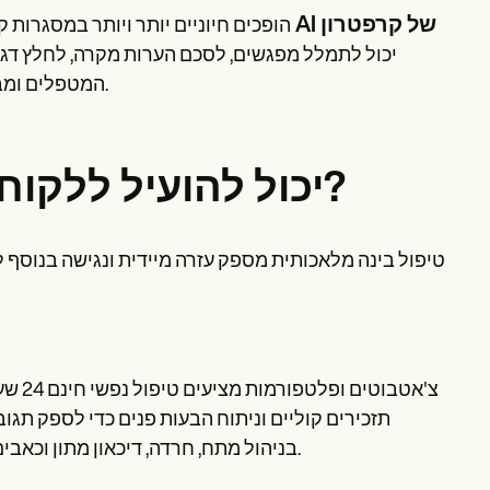
טייס משנה AI של קרפטרון
כלי רישום הערות המופעלים על ידי AI הופכים חיוניים יותר ויותר
יכול לתמלל מפגשים, לסכם הערות מקרה, לחלץ דגשי
המטפלים ומבטיח דיוק בשמירת רשומות, שיפור המשכיות הטיפול והתאימות לחוק.
כיצד השימוש ב- AI יכול להועיל ללקוחות בטיפול?
טיפול בינה מלאכותית מספק עזרה מיידית ונגישה בנוסף 
תזכירים קוליים וניתוח הבעות פנים כדי לספק ת
בניהול מתח, חרדה, דיכאון מתון וכאבים כרוניים, אפילו בנסיבות משבר חריפות ומצבי חירום לבריאות הנפש.