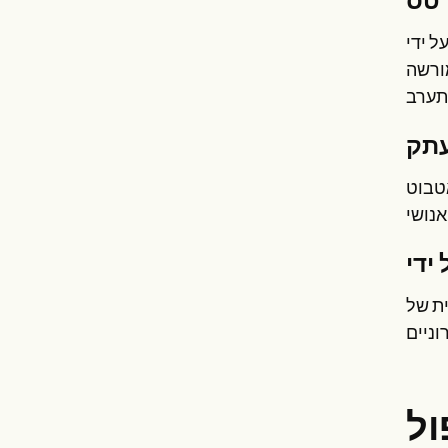
טס
חריפים או משברי בריאות
מורשה
תק
ות ארוכות יותר, Replika מספק נקודות מבט חדשות על מחלות נפש וטיפול
ית של