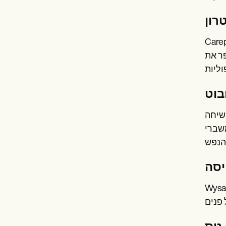
רון
פר את
בוט
מסייע
משברי
יסה
וא כלי AI המציע אסטרטגיות התמודדות מותאמות אישית ותרגילי נשימה לתמיכה בבריאות וחוסן רגשית. זה מסייע