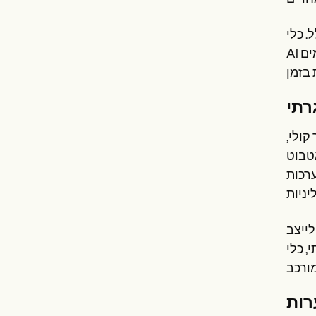
. כלי
AI יכולים לתמוך עוד בתהליך זה על ידי הערכת רשומות יומן, תמלילי מפגשים ונתונים ביומטריים כדי לזהות סימנים מוקדמים
רתי
קולי,
ט AI.
ערכות
לייצב
 ניקוד PHQ-9