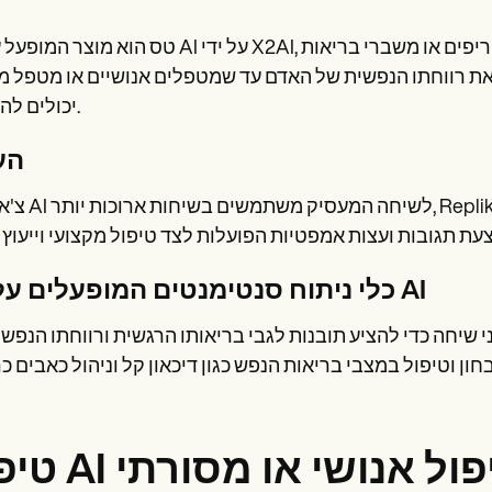
טס הוא מוצר המופעל על ידי AI על ידי X2AI, עוזר דיגיטלי המספק תמיכה מיידית במהלך משברים 
ב את רווחתו הנפשית של האדם עד שמטפלים אנושיים או מטפל 
יכולים להתערב.
הע
צ'אטבוט AI לשיחה המעסיק משתמשים בשיח
כלי ניתוח סנטימנטים המופעלים על ידי AI
י שיחה כדי להציע תובנות לגבי בריאותו הרגשית ורווחתו הנפש
ומת טיפול אנושי או מסורתי