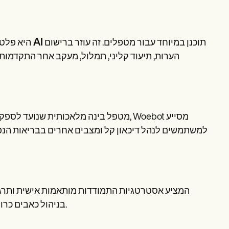
טייס משנה AI
תוכנן במיוחד עבור מטפלים. זה עוזר ברישום
arepatron
הערות, תיעוד קליני, תמלול, מעקב אחר התקדמות
מטפל בינה מלאכותית שנועד לספק עבודת
למשתמשים לנהל דיכאון קל ומצבים אחרים בבריאות הנפש,
בניהול כאבים כרוניים ומתח תוך הגדלת הטיפול המסורתי ופגישות טיפול פנים אל פנים.