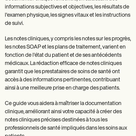
Patient Visit Summary Template
Help Center
informations subjectives et objectives, les résultats de
Demos
l'examen physique, les signes vitaux et les instructions
Training Hub
de suivi.
Webinars
Switch to Carepatron
Become a Partner
Les notes cliniques, y compris les notes sur les progrès,
Pricing
les notes SOAP et les plans de traitement, varient en
Why Carepatron?
Login
fonction de l'état du patient et de ses antécédents
Get started
médicaux. La rédaction efficace de notes cliniques
garantit que les prestataires de soins de santé ont
accès à des informations pertinentes, contribuant
ainsi à une meilleure prise en charge des patients.
Ce guide vous aidera à maîtriser la documentation
clinique, améliorant ainsi votre capacité à créer des
notes cliniques précises destinées à tous les
professionnels de santé impliqués dans les soins aux