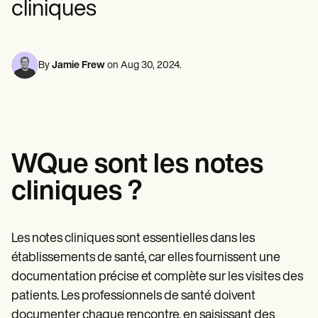
cliniques
Professionnels de la santé mentale
Life coaches
Insurance claims
Speech therapists
Travailleurs sociaux
Massage therapists
Diététistes et nutritionnistes
Personal trainers
Kinésithérapeutes
Psychologues
By
Jamie Frew
on
Aug 30, 2024
.
Infirmiers
Massothérapeutes
Ergothérapeutes
Resources
Blogues
Guides de ressources
W
Que sont les notes
Comparaison
Guides des applications
cliniques ?
Modèles
Codes ICD
Procedure Codes
Modèle Superbill
Les notes cliniques sont essentielles dans les
Modèle de note SOAP
établissements de santé, car elles fournissent une
Modèle de plan de traitement
Informed Consent Form
documentation précise et complète sur les visites des
Social Work Treatment Plans
patients. Les professionnels de santé doivent
DAR Note Template
documenter chaque rencontre, en saisissant des