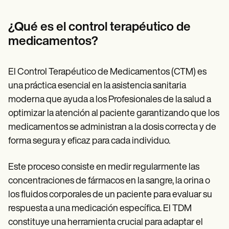
Patient Visit Summary Template
Help Center
Demos
¿Qué es el control terapéutico de
Training Hub
medicamentos?
Webinars
Switch to Carepatron
Become a Partner
El Control Terapéutico de Medicamentos (CTM) es
Pricing
Why Carepatron?
una práctica esencial en la asistencia sanitaria
Login
moderna que ayuda a los Profesionales de la salud a
Get started
optimizar la atención al paciente garantizando que los
medicamentos se administran a la dosis correcta y de
forma segura y eficaz para cada individuo.
Este proceso consiste en medir regularmente las
concentraciones de fármacos en la sangre, la orina o
los fluidos corporales de un paciente para evaluar su
respuesta a una medicación específica. El TDM
constituye una herramienta crucial para adaptar el