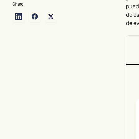
Share
puede
de es
de ev