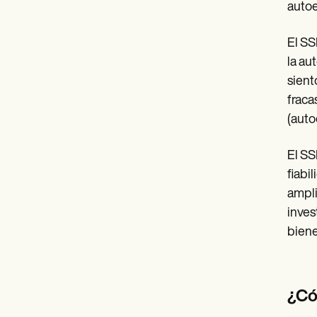
autoe
El SS
la au
sient
fraca
(auto
El SS
fiabi
ampli
inves
biene
¿Có