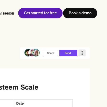
Get started for free
Book a demo
ar sesión
w
Jen built LifeLoong Therapy alongside a demanding finance
 every type of practitioner — find the tools built for
career, with clients across the world.
Grow your business
View Jen’s story
Gestión de consultas
Cumplimiento y seguridad
IA de Carepatron
Ver el flujo de trabajo completo