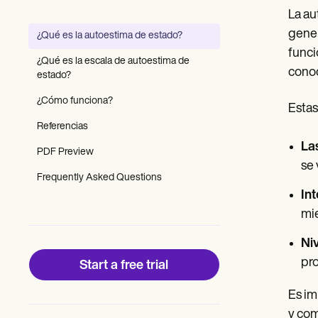
Patient Visit Summary Template
La au
Help Center
Demos
gener
¿Qué es la autoestima de estado?
Training Hub
funci
Webinars
¿Qué es la escala de autoestima de
Switch to Carepatron
cono
estado?
Become a Partner
Pricing
¿Cómo funciona?
Estas
Why Carepatron?
Referencias
Login
Get started
Las
PDF Preview
se 
Frequently Asked Questions
Int
mie
Niv
pro
Start a free trial
Es im
y com