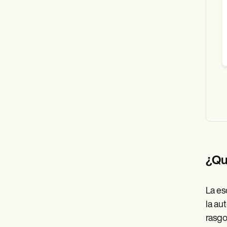
¿Qu
La es
la au
rasgo