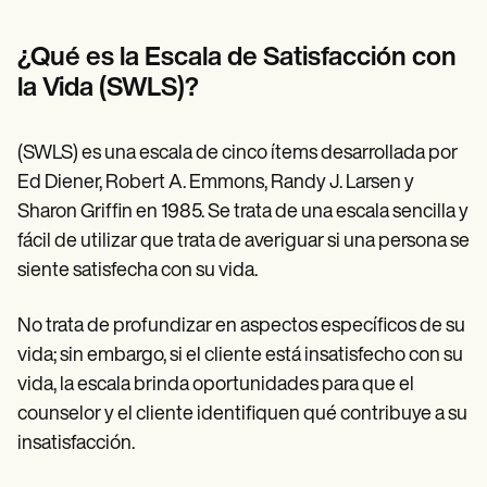
Patient Visit Summary Template
Help Center
Demos
¿Qué es la Escala de Satisfacción con
Training Hub
la Vida (SWLS)?
Webinars
Switch to Carepatron
Become a Partner
(SWLS) es una escala de cinco ítems desarrollada por
Pricing
Why Carepatron?
Ed Diener, Robert A. Emmons, Randy J. Larsen y
Login
Sharon Griffin en 1985. Se trata de una escala sencilla y
Get started
fácil de utilizar que trata de averiguar si una persona se
siente satisfecha con su vida.
No trata de profundizar en aspectos específicos de su
vida; sin embargo, si el cliente está insatisfecho con su
vida, la escala brinda oportunidades para que el
counselor y el cliente identifiquen qué contribuye a su
insatisfacción.