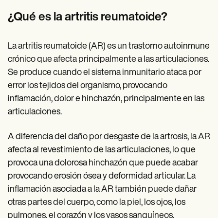
Patient Visit Summary Template
Help Center
¿Qué es la artritis reumatoide?
Demos
Training Hub
Webinars
La artritis reumatoide (AR) es un trastorno autoinmune
Switch to Carepatron
Become a Partner
crónico que afecta principalmente a las articulaciones.
Pricing
Se produce cuando el sistema inmunitario ataca por
Why Carepatron?
error los tejidos del organismo, provocando
Login
Get started
inflamación, dolor e hinchazón, principalmente en las
articulaciones.
A diferencia del daño por desgaste de la artrosis, la AR
afecta al revestimiento de las articulaciones, lo que
provoca una dolorosa hinchazón que puede acabar
provocando erosión ósea y deformidad articular. La
inflamación asociada a la AR también puede dañar
otras partes del cuerpo, como la piel, los ojos, los
pulmones, el corazón y los vasos sanguíneos.