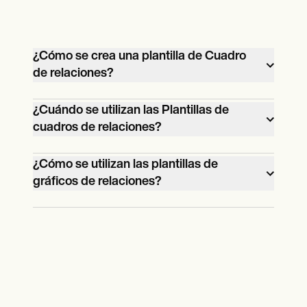
¿Cómo se crea una plantilla de Cuadro
de relaciones?
Carepatron ofrece una plantilla de cuadro
¿Cuándo se utilizan las Plantillas de
de relaciones lista para descargar.
cuadros de relaciones?
Las plantillas de gráficos de relaciones se
¿Cómo se utilizan las plantillas de
utilizan cuando es necesario visualizar y
gráficos de relaciones?
comprender relaciones complejas entre
Las Plantillas de gráficos de relaciones se
entidades.
utilizan para representar visualmente las
relaciones entre entidades, normalmente
utilizando símbolos, formas y líneas.