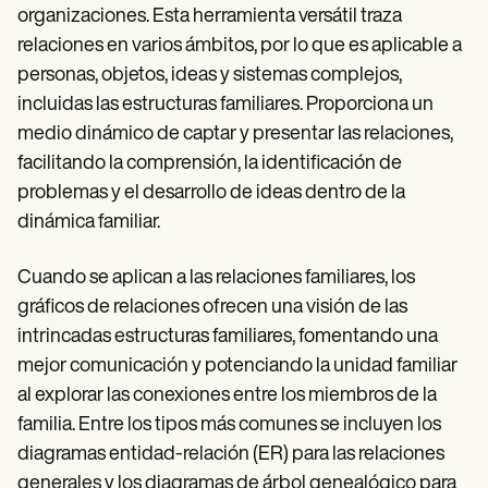
Patient Visit Summary Template
organizaciones. Esta herramienta versátil traza
Help Center
Demos
relaciones en varios ámbitos, por lo que es aplicable a
Training Hub
personas, objetos, ideas y sistemas complejos,
Webinars
incluidas las estructuras familiares. Proporciona un
Switch to Carepatron
Become a Partner
medio dinámico de captar y presentar las relaciones,
Pricing
facilitando la comprensión, la identificación de
Why Carepatron?
problemas y el desarrollo de ideas dentro de la
Login
Get started
dinámica familiar.
Cuando se aplican a las relaciones familiares, los
gráficos de relaciones ofrecen una visión de las
intrincadas estructuras familiares, fomentando una
mejor comunicación y potenciando la unidad familiar
al explorar las conexiones entre los miembros de la
familia. Entre los tipos más comunes se incluyen los
diagramas entidad-relación (ER) para las relaciones
generales y los diagramas de árbol genealógico para