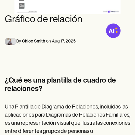
Profesionales de la Salud Mental
Life coaches
Insurance claims
Speech therapists
Trabajo Social
Massage therapists
Nutricionistas
Gráfico de relación
Personal trainers
Fisioterapia
Psicología
Enfermeras/os
Masajistas
By
Chloe Smith
on
Aug 17, 2025
.
Terapia Ocupacional
Resources
Blogs
Guías
Comparación
Guías de la app
¿Qué es una plantilla de cuadro de
Plantillas
Códigos ICD
relaciones?
Procedure Codes
Superbill Template
Notas SOAP
Una Plantilla de Diagrama de Relaciones, incluidas las
Treatment Plan Template
aplicaciones para Diagramas de Relaciones Familiares,
Informed Consent Form
es una representación visual que ilustra las conexiones
Social Work Treatment Plans
DAR Note Template
entre diferentes grupos de personas u