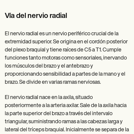
Patient Visit Summary Template
Help Center
Demos
Vía del nervio radial
Training Hub
Webinars
Switch to Carepatron
El nervio radial es un nervio periférico crucial de la
Become a Partner
extremidad superior. Se origina en el cordón posterior
Pricing
Why Carepatron?
del plexo braquial y tiene raíces de C5 a T1. Cumple
Login
funciones tanto motoras como sensoriales, inervando
Get started
los músculos del brazo y el antebrazo y
proporcionando sensibilidad a partes de la mano y el
brazo. Se divide en varias ramas nerviosas.
El nervio radial nace en la axila, situado
posteriormente a la arteria axilar. Sale de la axila hacia
la parte superior del brazo a través del intervalo
triangular, suministrando ramas a las cabezas larga y
lateral del tríceps braquial. Inicialmente se separa de la