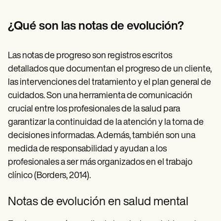
Patient Visit Summary Template
Help Center
Demos
¿Qué son las notas de evolución?
Training Hub
Webinars
Switch to Carepatron
Las notas de progreso son registros escritos
Become a Partner
detallados que documentan el progreso de un cliente,
Pricing
Why Carepatron?
las intervenciones del tratamiento y el plan general de
Login
cuidados. Son una herramienta de comunicación
Get started
crucial entre los profesionales de la salud para
garantizar la continuidad de la atención y la toma de
decisiones informadas. Además, también son una
medida de responsabilidad y ayudan a los
profesionales a ser más organizados en el trabajo
clínico (Borders, 2014).
Notas de evolución en salud mental