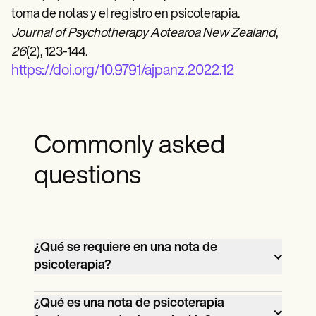
toma de notas y el registro en psicoterapia.
Journal of Psychotherapy Aotearoa New Zealand
,
26
(2), 123-144.
https://doi.org/10.9791/ajpanz.2022.12
Commonly asked
questions
¿Qué se requiere en una nota de
psicoterapia?
Una nota de psicoterapia es un registro
¿Qué es una nota de psicoterapia
detallado de la sesión de psicoterapia de