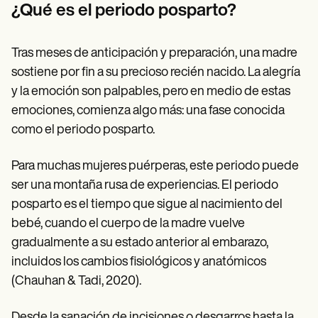
Patient Visit Summary Template
¿Qué es el periodo posparto?
Help Center
Demos
Training Hub
Tras meses de anticipación y preparación, una madre
Webinars
Switch to Carepatron
sostiene por fin a su precioso recién nacido. La alegría
Become a Partner
y la emoción son palpables, pero en medio de estas
Pricing
emociones, comienza algo más: una fase conocida
Why Carepatron?
Login
como el periodo posparto.
Get started
Para muchas mujeres puérperas, este periodo puede
ser una montaña rusa de experiencias. El periodo
posparto es el tiempo que sigue al nacimiento del
bebé, cuando el cuerpo de la madre vuelve
gradualmente a su estado anterior al embarazo,
incluidos los cambios fisiológicos y anatómicos
(Chauhan & Tadi, 2020).
Desde la sanación de incisiones o desgarros hasta la