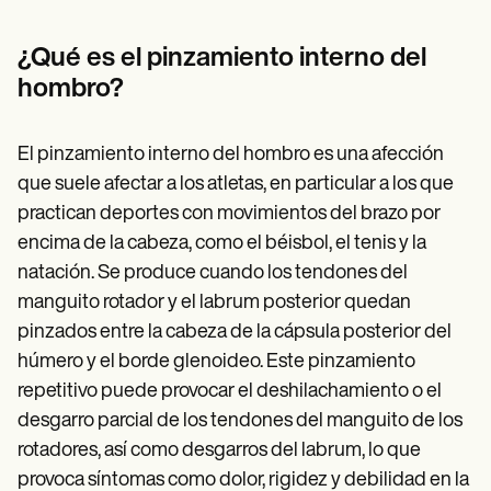
Patient Visit Summary Template
Help Center
Demos
¿Qué es el pinzamiento interno del
Training Hub
hombro?
Webinars
Switch to Carepatron
Become a Partner
El pinzamiento interno del hombro es una afección
Pricing
Why Carepatron?
que suele afectar a los atletas, en particular a los que
Login
practican deportes con movimientos del brazo por
Get started
encima de la cabeza, como el béisbol, el tenis y la
natación. Se produce cuando los tendones del
manguito rotador y el labrum posterior quedan
pinzados entre la cabeza de la cápsula posterior del
húmero y el borde glenoideo. Este pinzamiento
repetitivo puede provocar el deshilachamiento o el
desgarro parcial de los tendones del manguito de los
rotadores, así como desgarros del labrum, lo que
provoca síntomas como dolor, rigidez y debilidad en la