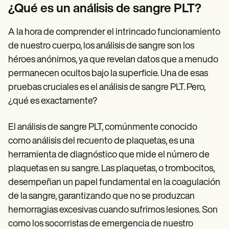
Patient Visit Summary Template
¿Qué es un análisis de sangre PLT?
Help Center
Demos
Training Hub
A la hora de comprender el intrincado funcionamiento
Webinars
de nuestro cuerpo, los análisis de sangre son los
Switch to Carepatron
héroes anónimos, ya que revelan datos que a menudo
Become a Partner
Pricing
permanecen ocultos bajo la superficie. Una de esas
Why Carepatron?
pruebas cruciales es el análisis de sangre PLT. Pero,
Login
¿qué es exactamente?
Get started
El análisis de sangre PLT, comúnmente conocido
como análisis del recuento de plaquetas, es una
herramienta de diagnóstico que mide el número de
plaquetas en su sangre. Las plaquetas, o trombocitos,
desempeñan un papel fundamental en la coagulación
de la sangre, garantizando que no se produzcan
hemorragias excesivas cuando sufrimos lesiones. Son
como los socorristas de emergencia de nuestro