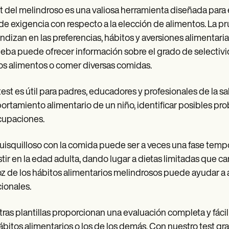
st del melindroso es una valiosa herramienta diseñada para 
 de exigencia con respecto a la elección de alimentos. La 
ndizan en las preferencias, hábitos y aversiones alimentaria
ueba puede ofrecer información sobre el grado de selectivi
s alimentos o comer diversas comidas.
test es útil para padres, educadores y profesionales de la 
rtamiento alimentario de un niño, identificar posibles prob
cupaciones.
uisquilloso con la comida puede ser a veces una fase temp
stir en la edad adulta, dando lugar a dietas limitadas que c
z de los hábitos alimentarios melindrosos puede ayudar a a
cionales.
ras plantillas proporcionan una evaluación completa y fácil
ábitos alimentarios o los de los demás. Con nuestro test gra