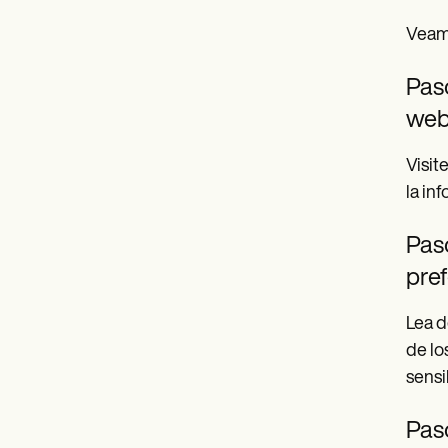
Veamo
Paso
web
Visit
la in
Paso
pref
Lea d
de lo
sensi
Paso