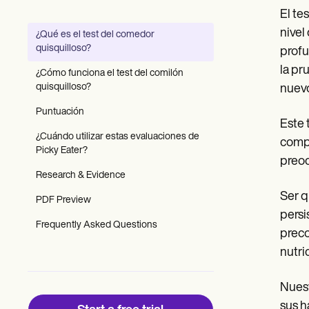
Patient Visit Summary Template
El te
Help Center
Demos
nivel
¿Qué es el test del comedor
Training Hub
quisquilloso?
profu
Webinars
Switch to Carepatron
la pr
¿Cómo funciona el test del comilón
Become a Partner
quisquilloso?
nuevo
Pricing
Why Carepatron?
Puntuación
Este 
Login
¿Cuándo utilizar estas evaluaciones de
Get started
compo
Picky Eater?
preo
Research & Evidence
Ser q
PDF Preview
persi
Frequently Asked Questions
preco
nutri
Nuest
sus h