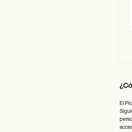
¿Có
El Pi
Sigui
perso
acces