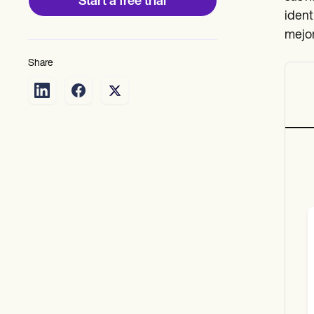
Start a free trial
ident
mejor
Share