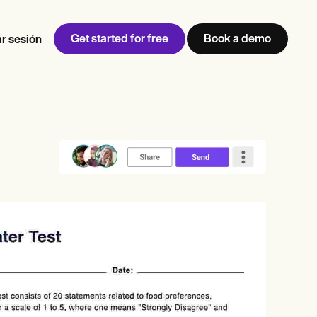
Get started for free
Book a demo
ar sesión
w
Jen built LifeLoong Therapy alongside a demanding finance
 every type of practitioner — find the tools built for
career, with clients across the world.
Grow your business
View Jen’s story
Gestión de consultas
Cumplimiento y seguridad
IA de Carepatron
Ver el flujo de trabajo completo