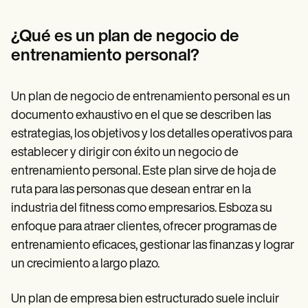
Patient Visit Summary Template
Help Center
Demos
¿Qué es un plan de negocio de
Training Hub
entrenamiento personal?
Webinars
Switch to Carepatron
Become a Partner
Un plan de negocio de entrenamiento personal es un
Pricing
Why Carepatron?
documento exhaustivo en el que se describen las
Login
estrategias, los objetivos y los detalles operativos para
Get started
establecer y dirigir con éxito un negocio de
entrenamiento personal. Este plan sirve de hoja de
ruta para las personas que desean entrar en la
industria del fitness como empresarios. Esboza su
enfoque para atraer clientes, ofrecer programas de
entrenamiento eficaces, gestionar las finanzas y lograr
un crecimiento a largo plazo.
Un plan de empresa bien estructurado suele incluir