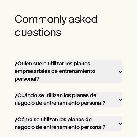
Commonly asked
questions
¿Quién suele utilizar los planes
empresariales de entrenamiento
personal?
Los planes de negocio de entrenamiento
¿Cuándo se utilizan los planes de
personal son cruciales para que los
negocio de entrenamiento personal?
empresarios del sector del fitness
Los planes de negocio de entrenamiento
alcancen sus objetivos empresariales.
¿Cómo se utilizan los planes de
personal esbozan el concepto de
negocio de entrenamiento personal?
negocio de un empresario del fitness, su