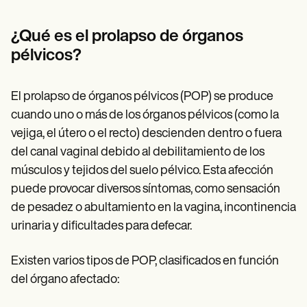
Patient Visit Summary Template
Help Center
Demos
¿Qué es el prolapso de órganos
Training Hub
pélvicos?
Webinars
Switch to Carepatron
Become a Partner
El prolapso de órganos pélvicos (POP) se produce
Pricing
Why Carepatron?
cuando uno o más de los órganos pélvicos (como la
Login
vejiga, el útero o el recto) descienden dentro o fuera
Get started
del canal vaginal debido al debilitamiento de los
músculos y tejidos del suelo pélvico. Esta afección
puede provocar diversos síntomas, como sensación
de pesadez o abultamiento en la vagina, incontinencia
urinaria y dificultades para defecar.
Existen varios tipos de POP, clasificados en función
del órgano afectado: