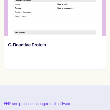
Diario de pensamientos
EHR and practice management software