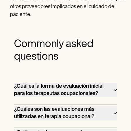
otros proveedores implicados en el cuidado del
paciente.
Commonly asked
questions
¿Cuál es la forma de evaluación inicial
para los terapeutas ocupacionales?
La evaluación inicial para terapeutas
¿Cuáles son las evaluaciones más
ocupacionales es el primer paso en la
utilizadas en terapia ocupacional?
evaluación de las necesidades,
Entre las evaluaciones más utilizadas en
capacidades y objetivos de un cliente