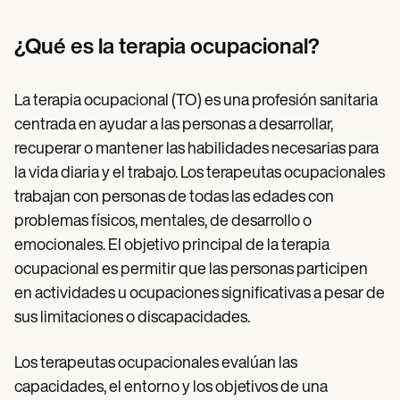
Patient Visit Summary Template
Help Center
Demos
¿Qué es la terapia ocupacional?
Training Hub
Webinars
Switch to Carepatron
La terapia ocupacional (TO) es una profesión sanitaria
Become a Partner
centrada en ayudar a las personas a desarrollar,
Pricing
Why Carepatron?
recuperar o mantener las habilidades necesarias para
Login
la vida diaria y el trabajo. Los terapeutas ocupacionales
Get started
trabajan con personas de todas las edades con
problemas físicos, mentales, de desarrollo o
emocionales. El objetivo principal de la terapia
ocupacional es permitir que las personas participen
en actividades u ocupaciones significativas a pesar de
sus limitaciones o discapacidades.
Los terapeutas ocupacionales evalúan las
capacidades, el entorno y los objetivos de una