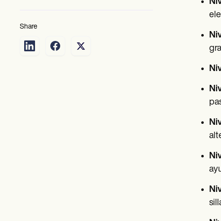
Niv
ele
Share
Ni
gra
Niv
Niv
pas
Niv
alt
Ni
ay
Ni
sil