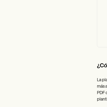
¿Có
La pl
más a
PDF d
planti