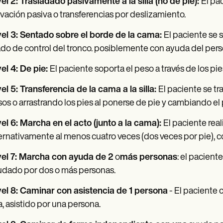
el 2: Trasladado pasivamente a la silla (no de pie):
El pac
vación pasiva o transferencias por deslizamiento.
vel 3: Sentado sobre el borde de la cama:
El paciente se 
do de control del tronco. posiblemente con ayuda del pers
el 4: De pie:
El paciente soporta el peso a través de los pi
el 5: Transferencia de la cama a la silla:
El paciente se tr
os o arrastrando los pies al ponerse de pie y cambiando el 
el 6: Marcha en el acto (junto a la cama):
El paciente rea
ernativamente al menos cuatro veces (dos veces por pie), c
vel 7: Marcha con ayuda de 2
o
más personas
: el pacient
udado por dos o más personas.
vel 8: Caminar con asistencia de 1 persona
- El paciente 
la, asistido por una persona.