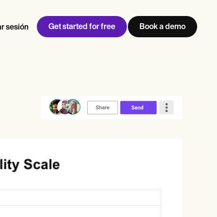
Get started for free
Book a demo
ar sesión
w
Jen built LifeLoong Therapy alongside a demanding finance
 every type of practitioner — find the tools built for
career, with clients across the world.
Grow your business
View Jen’s story
Gestión de consultas
Cumplimiento y seguridad
IA de Carepatron
Ver el flujo de trabajo completo