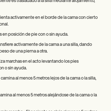
iente es trasladado a la silla mediante alojamiento,
sienta activamente en el borde de la cama con cierto
onal.
es en posición de pie con o sin ayuda.
ansfiere activamente de la cama a una silla, dando
peso de una pierna a otra.
liza marchas en el acto levantando los pies
on o sin ayuda.
e camina al menos 5 metros lejos de la cama o la silla,
camina al menos 5 metros alejándose de la cama o la