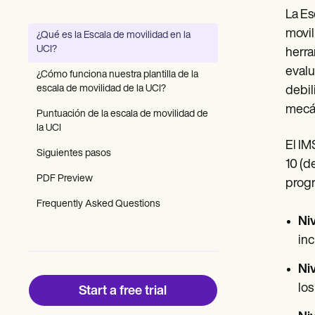
Patient Visit Summary Template
La Es
Help Center
Demos
movil
¿Qué es la Escala de movilidad en la
Training Hub
UCI?
herra
Webinars
Switch to Carepatron
evalu
¿Cómo funciona nuestra plantilla de la
Become a Partner
escala de movilidad de la UCI?
debil
Pricing
mecá
Why Carepatron?
Puntuación de la escala de movilidad de
Login
la UCI
Get started
El IM
Siguientes pasos
10 (d
PDF Preview
progr
Frequently Asked Questions
Ni
inc
Niv
los
Start a free trial