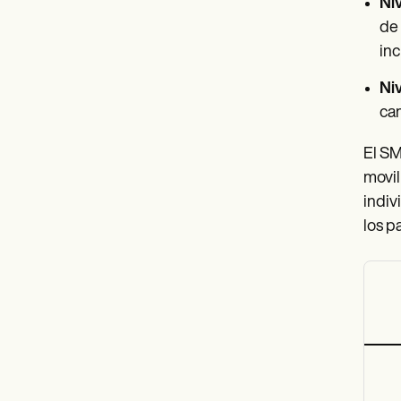
Ni
de 
inc
Ni
cam
El SM
movil
indiv
los p