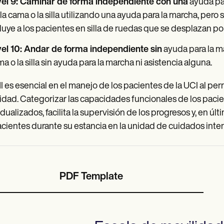
vel 9: Caminar de forma independiente con una
ayuda par
la cama o la silla utilizando una ayuda para la marcha, pero 
luye a los pacientes en silla de ruedas que se desplazan p
vel 10: Andar de forma independiente sin
ayuda para la ma
a o la silla sin ayuda para la marcha ni asistencia alguna.
I es esencial en el manejo de los pacientes de la UCI al per
idad. Categorizar las capacidades funcionales de los pacie
idualizados, facilita la supervisión de los progresos y, en úl
acientes durante su estancia en la unidad de cuidados inten
PDF Template