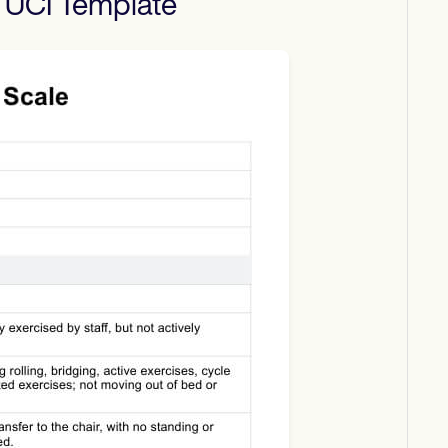
 UCI
Template