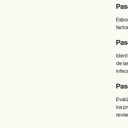
Pas
Esboc
facto
Pas
Ident
de la
infec
Pas
Evalú
los p
revis