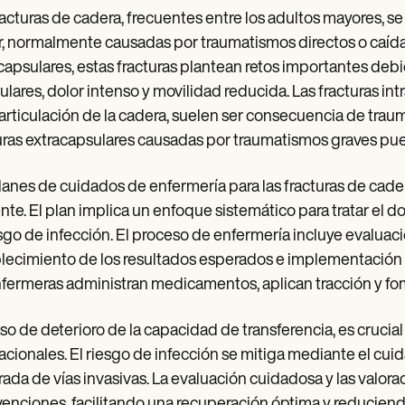
racturas de cadera, frecuentes entre los adultos mayores, se r
, normalmente causadas por traumatismos directos o caídas
capsulares, estas fracturas plantean retos importantes d
lares, dolor intenso y movilidad reducida. Las fracturas in
 articulación de la cadera, suelen ser consecuencia de trau
uras extracapsulares causadas por traumatismos graves pu
lanes de cuidados de enfermería para las fracturas de cader
nte. El plan implica un enfoque sistemático para tratar el do
esgo de infección. El proceso de enfermería incluye evaluac
lecimiento de los resultados esperados e implementación d
nfermeras administran medicamentos, aplican tracción y fo
so de deterioro de la capacidad de transferencia, es crucial
cionales. El riesgo de infección se mitiga mediante el cuida
tirada de vías invasivas. La evaluación cuidadosa y las valor
venciones, facilitando una recuperación óptima y reduciend