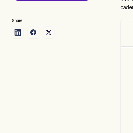
cader
Share