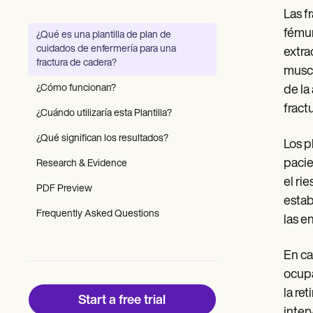
Patient Visit Summary Template
Las f
Help Center
Demos
fémur
¿Qué es una plantilla de plan de
Training Hub
cuidados de enfermería para una
extra
Webinars
fractura de cadera?
Switch to Carepatron
muscu
Become a Partner
¿Cómo funcionan?
de la
Pricing
fract
Why Carepatron?
¿Cuándo utilizaría esta Plantilla?
Login
¿Qué significan los resultados?
Get started
Los p
pacie
Research & Evidence
el ri
PDF Preview
estab
Frequently Asked Questions
las e
En ca
ocupa
la re
Start a free trial
inter