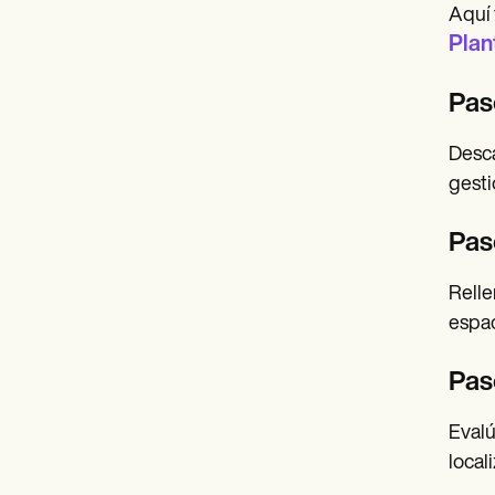
Aquí 
Plan
Paso
Desca
gesti
Pas
Relle
espac
Pas
Evalú
local