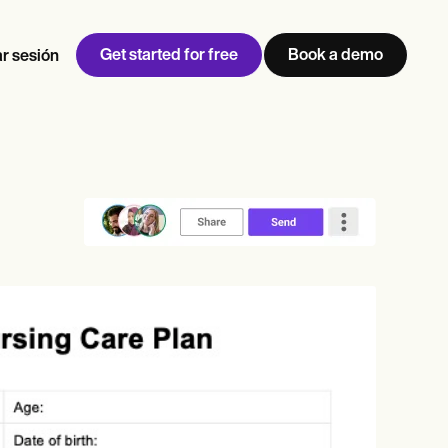
Get started for free
Book a demo
ar sesión
w
Jen built LifeLoong Therapy alongside a demanding finance
 every type of practitioner — find the tools built for
career, with clients across the world.
Grow your business
View Jen’s story
Gestión de consultas
Cumplimiento y seguridad
IA de Carepatron
Ver el flujo de trabajo completo