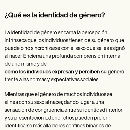
Patient Visit Summary Template
Help Center
Demos
¿Qué es la identidad de género?
Training Hub
Webinars
Switch to Carepatron
La identidad de género encarna la percepción
Become a Partner
intrínseca que los individuos tienen de su género, que
Pricing
Why Carepatron?
puede o no sincronizarse con el sexo que se les asignó
Login
al nacer. Encierra una profunda comprensión interna
Get started
de uno mismo y de
cómo los individuos expresan y perciben su género
frente a las normas y expectativas sociales.
Mientras que el género de muchos individuos se
alinea con su sexo al nacer, dando lugar a una
sensación de congruencia entre su identidad interior
y su presentación exterior, otros pueden preferir
identificarse más allá de los confines binarios de