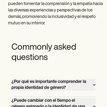
pueden fomentar la comprensión y la empatía hacia
las diversas experiencias y perspectivas de los
demás, promoviendo la inclusividad y el respeto
mutuo en su interior.
Commonly asked
questions
¿Por qué es importante comprender la
propia identidad de género?
Comprender la identidad de género de
¿Puede cambiar con el tiempo el
una persona fomenta la autoconciencia, la
género asignado o la identidad de una