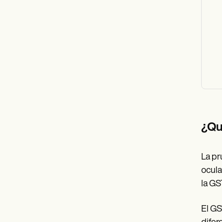
¿Qu
La pr
ocula
la GS
El GS