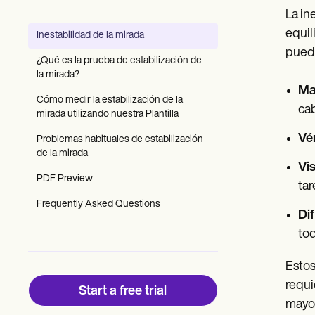
Patient Visit Summary Template
La in
Help Center
Demos
equil
Inestabilidad de la mirada
Training Hub
puede
Webinars
¿Qué es la prueba de estabilización de
Switch to Carepatron
la mirada?
Become a Partner
Ma
Pricing
Cómo medir la estabilización de la
ca
Why Carepatron?
mirada utilizando nuestra Plantilla
Login
Vé
Problemas habituales de estabilización
Get started
de la mirada
Vi
PDF Preview
tar
Frequently Asked Questions
Dif
tod
Estos
requi
Start a free trial
mayo