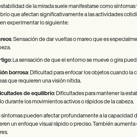
estabilidad de la mirada suele manifestarse como síntomas 
ibrio que afectan significativamente a las actividades cotid
n experimentar lo siguiente:
reos
: Sensación de dar vueltas o mareo que es especialm
beza.
rtigo
: La sensación de que el entorno se mueve o gira pued
sión borrosa
: Dificultad para enfocar los objetos cuando la
eas que requieren una visión nítida.
icultades de equilibrio
: Dificultades para mantener la esta
o durante los movimientos activos o rápidos de la cabeza.
 síntomas pueden afectar profundamente a la capacidad de re
eren un enfoque visual rápido o preciso. También aumenta e
res.