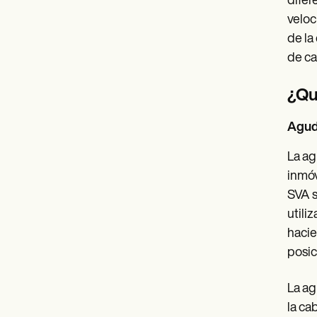
difer
veloc
de la
de ca
¿Qu
Agude
La ag
inmóv
SVA s
utili
hacie
posic
La ag
la ca