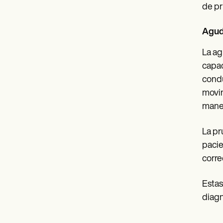
de pr
Agud
La ag
capac
condu
movim
manej
La pr
pacie
corre
Estas
diagn