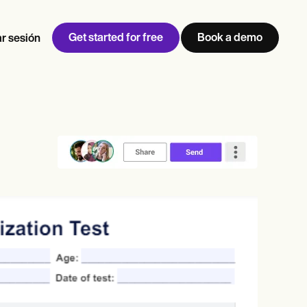
Get started for free
Book a demo
ar sesión
w
Jen built LifeLoong Therapy alongside a demanding finance
 every type of practitioner — find the tools built for
career, with clients across the world.
Grow your business
View Jen’s story
Gestión de consultas
Cumplimiento y seguridad
IA de Carepatron
Ver el flujo de trabajo completo