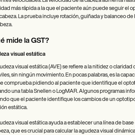
entes velocidades. La velocidad de la cabeza aumenta hasta 
idad más rápida a la que el paciente aún puede seguir el 
 cabeza. La prueba incluye rotación, guiñada y balanceo de l
beza.
é mide la GST?
za visual estática
udeza visual estática (AVE) se refiere a la nitidez o claridad
iles, sin ningún movimiento. En pocas palabras, es la capac
e comprueba pidiendo al paciente que identifique el opt
zando una tabla Snellen o LogMAR. Algunos programas info
ndo que el paciente identifique los cambios de un optotipo
ión estática.
udeza visual estática ayuda a establecer una línea de base
beza, que es crucial para calcular la agudeza visual dinámi