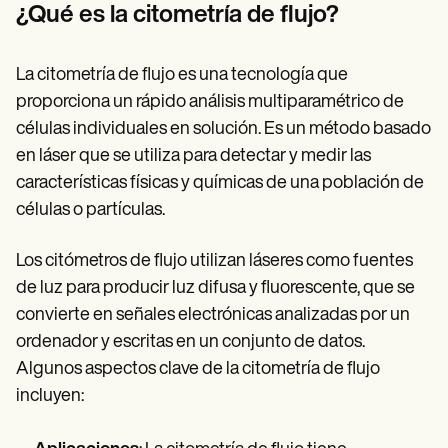
Patient Visit Summary Template
¿Qué es la citometría de flujo?
Help Center
Demos
Training Hub
La citometría de flujo es una tecnología que
Webinars
Switch to Carepatron
proporciona un rápido análisis multiparamétrico de
Become a Partner
células individuales en solución. Es un método basado
Pricing
en láser que se utiliza para detectar y medir las
Why Carepatron?
Login
características físicas y químicas de una población de
Get started
células o partículas.
Los citómetros de flujo utilizan láseres como fuentes
de luz para producir luz difusa y fluorescente, que se
convierte en señales electrónicas analizadas por un
ordenador y escritas en un conjunto de datos.
Algunos aspectos clave de la citometría de flujo
incluyen: