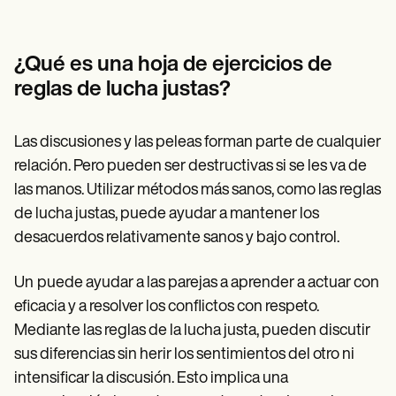
Patient Visit Summary Template
Help Center
Demos
Training Hub
¿Qué es una hoja de ejercicios de
Webinars
reglas de lucha justas?
Switch to Carepatron
Become a Partner
Pricing
Las discusiones y las peleas forman parte de cualquier
Why Carepatron?
Login
relación. Pero pueden ser destructivas si se les va de
Get started
las manos. Utilizar métodos más sanos, como las reglas
de lucha justas, puede ayudar a mantener los
desacuerdos relativamente sanos y bajo control.
Un
puede ayudar a las parejas a aprender a actuar con
eficacia y a resolver los conflictos con respeto.
Mediante las reglas de la lucha justa, pueden discutir
sus diferencias sin herir los sentimientos del otro ni
intensificar la discusión. Esto implica una