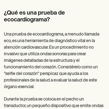
Patient Visit Summary Template
Help Center
Demos
¿Qué es una prueba de
Training Hub
ecocardiograma?
Webinars
Switch to Carepatron
Become a Partner
Una prueba de ecocardiograma, a menudo llamada
Pricing
Why Carepatron?
eco, es una herramienta de diagnóstico vital en la
Login
atención cardiovascular. Es un procedimiento no
Get started
invasivo que utiliza ondas sonoras para crear
imágenes detalladas de la estructura y el
funcionamiento del corazón. Considérelo como un
"selfie del corazón" perspicaz que ayuda a los
profesionales de la salud a evaluar la salud de este
órgano esencial.
Durante la prueba se coloca en el pecho un
transductor, un pequeño dispositivo que emite ondas