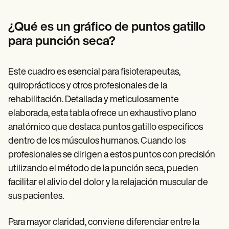
Patient Visit Summary Template
Help Center
Demos
¿Qué es un gráfico de puntos gatillo
Training Hub
para punción seca?
Webinars
Switch to Carepatron
Become a Partner
Este cuadro es esencial para fisioterapeutas,
Pricing
Why Carepatron?
quiroprácticos y otros profesionales de la
Login
rehabilitación. Detallada y meticulosamente
Get started
elaborada, esta tabla ofrece un exhaustivo plano
anatómico que destaca puntos gatillo específicos
dentro de los músculos humanos. Cuando los
profesionales se dirigen a estos puntos con precisión
utilizando el método de la punción seca, pueden
facilitar el alivio del dolor y la relajación muscular de
sus pacientes.
Para mayor claridad, conviene diferenciar entre la