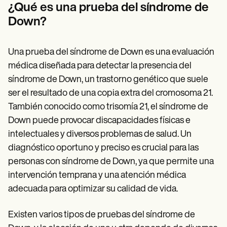
Patient Visit Summary Template
¿Qué es una prueba del síndrome de
Help Center
Down?
Demos
Training Hub
Webinars
Switch to Carepatron
Una prueba del síndrome de Down es una evaluación
Become a Partner
médica diseñada para detectar la presencia del
Pricing
síndrome de Down, un trastorno genético que suele
Why Carepatron?
Login
ser el resultado de una copia extra del cromosoma 21.
Get started
También conocido como trisomía 21, el síndrome de
Down puede provocar discapacidades físicas e
intelectuales y diversos problemas de salud. Un
diagnóstico oportuno y preciso es crucial para las
personas con síndrome de Down, ya que permite una
intervención temprana y una atención médica
adecuada para optimizar su calidad de vida.
Existen varios tipos de pruebas del síndrome de