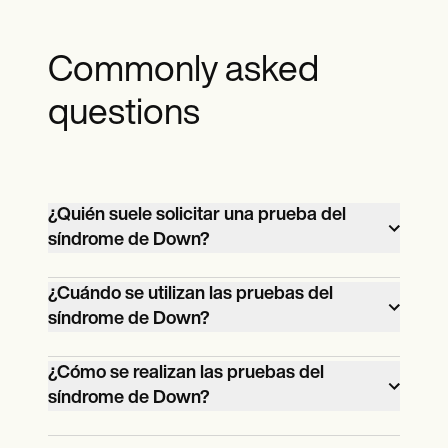
Commonly asked
questions
¿Quién suele solicitar una prueba del
síndrome de Down?
Los futuros padres o los profesionales de
¿Cuándo se utilizan las pruebas del
la salud suelen solicitar pruebas del
síndrome de Down?
síndrome de Down durante la atención
Las pruebas del síndrome de Down se
prenatal.
¿Cómo se realizan las pruebas del
utilizan durante el embarazo para evaluar
síndrome de Down?
el riesgo de que el feto tenga síndrome
Las pruebas del síndrome de Down
de Down. También pueden utilizarse