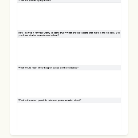
Use Template
Download