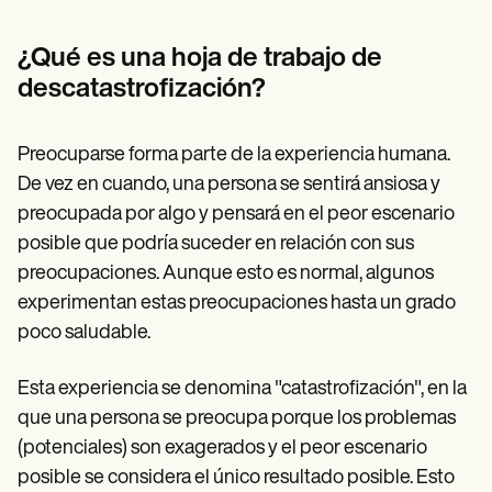
Patient Visit Summary Template
Help Center
Demos
¿Qué es una hoja de trabajo de
Training Hub
descatastrofización?
Webinars
Switch to Carepatron
Become a Partner
Preocuparse forma parte de la experiencia humana.
Pricing
Why Carepatron?
De vez en cuando, una persona se sentirá ansiosa y
Login
preocupada por algo y pensará en el peor escenario
Get started
posible que podría suceder en relación con sus
preocupaciones. Aunque esto es normal, algunos
experimentan estas preocupaciones hasta un grado
poco saludable.
Esta experiencia se denomina "catastrofización", en la
que una persona se preocupa porque los problemas
(potenciales) son exagerados y el peor escenario
posible se considera el único resultado posible. Esto