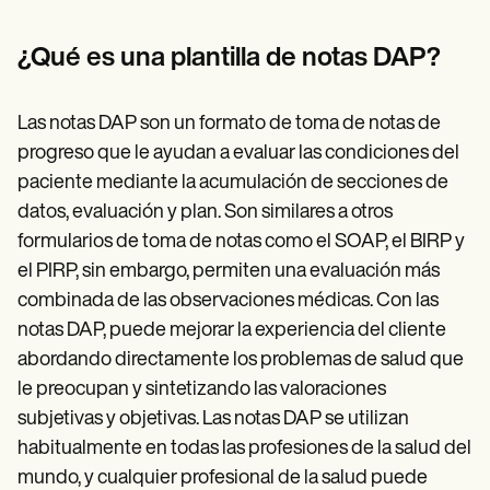
Patient Visit Summary Template
Help Center
Demos
¿Qué es una plantilla de notas DAP?
Training Hub
Webinars
Switch to Carepatron
Las notas DAP son un formato de toma de notas de
Become a Partner
progreso que le ayudan a evaluar las condiciones del
Pricing
Why Carepatron?
paciente mediante la acumulación de secciones de
Login
datos, evaluación y plan. Son similares a otros
Get started
formularios de toma de notas como el SOAP, el BIRP y
el PIRP, sin embargo, permiten una evaluación más
combinada de las observaciones médicas. Con las
notas DAP, puede mejorar la experiencia del cliente
abordando directamente los problemas de salud que
le preocupan y sintetizando las valoraciones
subjetivas y objetivas. Las notas DAP se utilizan
habitualmente en todas las profesiones de la salud del
mundo, y cualquier profesional de la salud puede