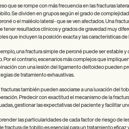
eso que se rompe con más frecuencia en las fracturas lateral
obillo. Se dividen en grupos según el grado de complejidad
eroné o el maléolo lateral- que se ven afectados. Una fractura
 tener resultados clínicos y grados de gravedad muy difere
bles que incluyen la posición exacta y las características de l
jemplo, una fractura simple de peroné puede ser estable y 
lo. Por el contrario, escenarios más complejos que impliquen
nación con una lesión del ligamento deltoideo pueden provo
tegias de tratamiento exhaustivas.
 fracturas también pueden asociarse a una luxación del tobil
eración. Predecir con exactitud el mecanismo de la fractura 
adas, gestionar las expectativas del paciente y facilitar u
ender las particularidades de cada factor de riesgo de lesi
de fractura de tobillo es esencial para un tratamiento eficaz