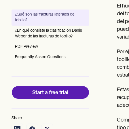
Patient Visit Summary Template
El hu
Help Center
Demos
del t
¿Qué son las fracturas laterales de
Training Hub
tobillo?
del p
Webinars
Switch to Carepatron
puede
¿En qué consiste la clasificación Danis
Become a Partner
Weber de las fracturas de tobillo?
varia
Pricing
Why Carepatron?
PDF Preview
Por e
Login
Frequently Asked Questions
Get started
tobil
combi
estra
Estas
Start a free trial
recup
adecu
Share
Compr
tipo 