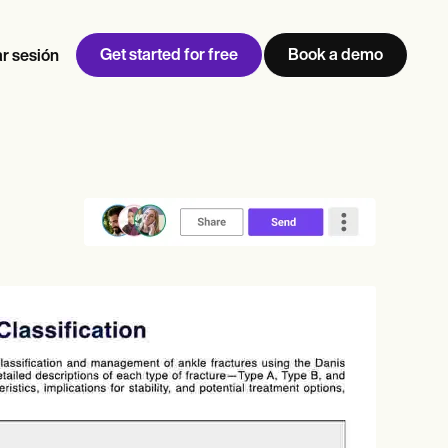
Get started for free
Book a demo
ar sesión
w
Jen built LifeLoong Therapy alongside a demanding finance
 every type of practitioner — find the tools built for
career, with clients across the world.
Grow your business
View Jen’s story
Gestión de consultas
Cumplimiento y seguridad
IA de Carepatron
Ver el flujo de trabajo completo