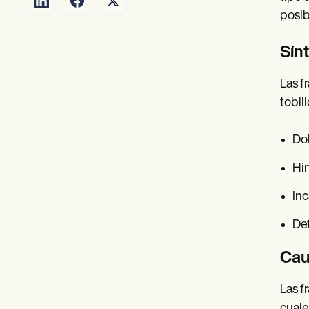
posib
Sínt
Las f
tobill
Dol
Hi
Inc
Def
Caus
Las f
cuale