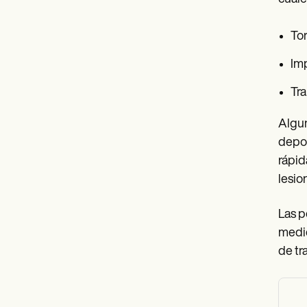
Tor
Imp
Tra
Algun
depor
rápid
lesio
Las p
medid
de tr