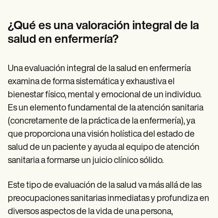
Patient Visit Summary Template
Help Center
Demos
¿Qué es una valoración integral de la
Training Hub
salud en enfermería?
Webinars
Switch to Carepatron
Become a Partner
Una evaluación integral de la salud en enfermería
Pricing
Why Carepatron?
examina de forma sistemática y exhaustiva el
Login
bienestar físico, mental y emocional de un individuo.
Get started
Es un elemento fundamental de la atención sanitaria
(concretamente de la práctica de la enfermería), ya
que proporciona una visión holística del estado de
salud de un paciente y ayuda al equipo de atención
sanitaria a formarse un juicio clínico sólido.
Este tipo de evaluación de la salud va más allá de las
preocupaciones sanitarias inmediatas y profundiza en
diversos aspectos de la vida de una persona,