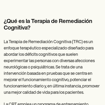
Patient Visit Summary Template
Help Center
Demos
Training Hub
Webinars
¿Qué es la Terapia de Remediación
Switch to Carepatron
Cognitiva?
Become a Partner
Pricing
Why Carepatron?
La Terapia de Remediación Cognitiva (TRC) es un
Login
Get started
enfoque terapéutico especializado diseñado para
abordar los déficits cognitivos que suelen
experimentar las personas con diversas afecciones
neurológicas o psiquiátricas. Se trata de una
intervención basada en pruebas que se centra en
mejorar el funcionamiento cognitivo, potenciar el
funcionamiento diario y, en última instancia, promover
una mejor calidad de vida para los pacientes.
La CRT emplea un programa de entrenamiento