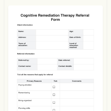
Use Template
Download