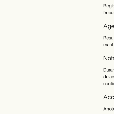
Regis
frecu
Age
Resum
manti
Nota
Duran
de ac
conti
Acc
Anote