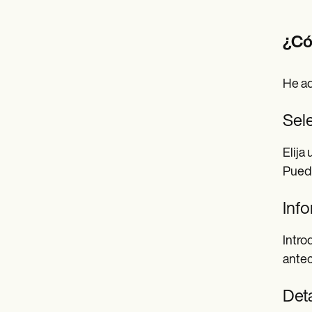
¿Có
He aq
Sele
Elija
Puede
Info
Intro
antec
Deta