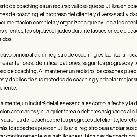
ario de coaching es un recurso valioso que se utiliza en coa
nes de coaching, el progreso del cliente y diversas activid
cumentación completa y organizada que ayuda a los coaches
os clientes, los objetivos fijados durante las sesiones de co
idos.
jetivo principal de un registro de coaching es facilitar un c
nes anteriores, identificar patrones, seguir los progresos 
so de coaching. Al mantener un registro, los coaches pued
es y débiles de sus métodos de coaching y adaptar mejor s
cliente.
lmente, un incluirá detalles esenciales como la fecha y la d
ción acordados y cualquier tarea o deberes asignados al c
vaciones del coach sobre los progresos del cliente, los reto
s, los coaches pueden utilizar el registro para anotar sus
ar continuamente sus habilidades y técnicas de coaching.