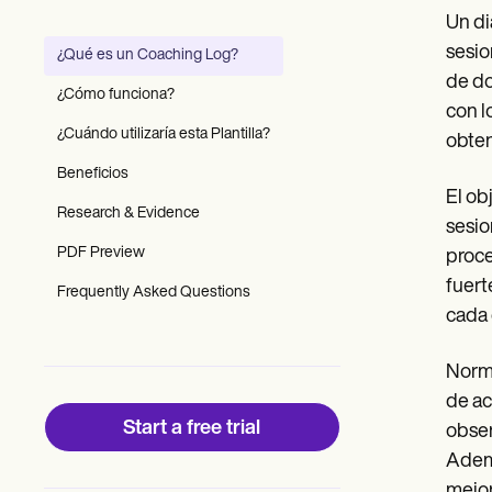
Patient Visit Summary Template
Un di
Help Center
Demos
sesio
¿Qué es un Coaching Log?
Training Hub
de do
Webinars
¿Cómo funciona?
Switch to Carepatron
con l
Become a Partner
¿Cuándo utilizaría esta Plantilla?
obten
Pricing
Beneficios
Why Carepatron?
El ob
Login
Research & Evidence
Get started
sesio
PDF Preview
proce
fuert
Frequently Asked Questions
cada 
Norma
de ac
Start a free trial
obser
Ademá
mejor