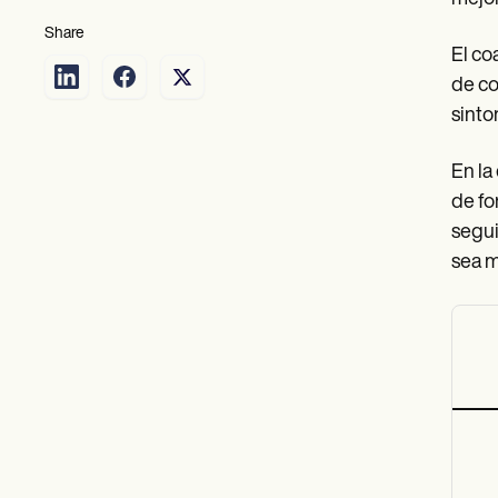
Share
El co
de co
sinto
En la
de fo
segui
sea m