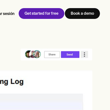
Get started for free
Book a demo
ar sesión
w
Jen built LifeLoong Therapy alongside a demanding finance
 every type of practitioner — find the tools built for
career, with clients across the world.
Grow your business
View Jen’s story
Gestión de consultas
Cumplimiento y seguridad
IA de Carepatron
Ver el flujo de trabajo completo