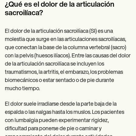
Patient Visit Summary Template
¿Qué es el dolor de la articulación
Help Center
sacroilíaca?
Demos
Training Hub
Webinars
Switch to Carepatron
El dolor de la articulación sacroilíaca (SI) es una
Become a Partner
molestia que surge en las articulaciones sacroilíacas,
Pricing
que conectan la base de la columna vertebral (sacro)
Why Carepatron?
Login
con la pelvis (huesos ilíacos). Entre las causas del dolor
Get started
de la articulación sacroilíaca se incluyen los
traumatismos, la artritis, el embarazo, los problemas
biomecánicos o estar sentado o de pie durante
mucho tiempo.
El dolor suele irradiarse desde la parte baja de la
espalda o las nalgas hasta los muslos. Los pacientes
con lumbalgia pueden experimentar rigidez,
dificultad para ponerse de pie o caminar y