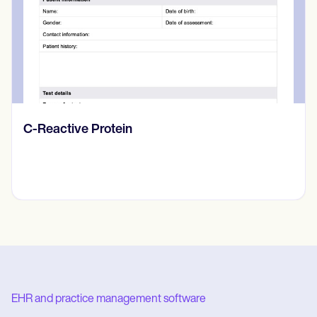
Diario de pensamientos
EHR and practice management software