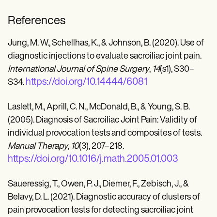
References
Jung, M. W., Schellhas, K., & Johnson, B. (2020). Use of
diagnostic injections to evaluate sacroiliac joint pain.
International Journal of Spine Surgery
,
14
(s1), S30–
https://doi.org/10.14444/6081
S34.
Laslett, M., Aprill, C. N., McDonald, B., & Young, S. B.
(2005). Diagnosis of Sacroiliac Joint Pain: Validity of
individual provocation tests and composites of tests.
Manual Therapy
,
10
(3), 207–218.
https://doi.org/10.1016/j.math.2005.01.003
Saueressig, T., Owen, P. J., Diemer, F., Zebisch, J., &
Belavy, D. L. (2021). Diagnostic accuracy of clusters of
pain provocation tests for detecting sacroiliac joint