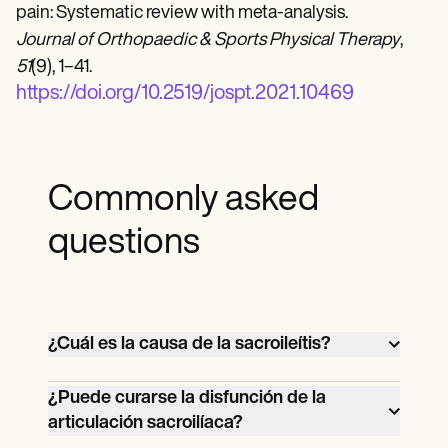
pain: Systematic review with meta-analysis.
Journal of Orthopaedic & Sports Physical Therapy
,
51
(9), 1–41.
https://doi.org/10.2519/jospt.2021.10469
Commonly asked
questions
¿Cuál es la causa de la sacroileítis?
La sacroileítis suele estar causada por una
¿Puede curarse la disfunción de la
inflamación debida a una lesión, artritis,
articulación sacroilíaca?
embarazo, infección o tensión prolongada