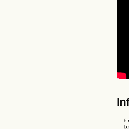
In
El
La