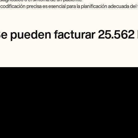
 diagnóstico o el síntoma de un paciente.
 codificación precisa es esencial para la planificación adecuada del
e pueden facturar 25.562