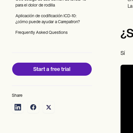
el
Patient Visit Summary Template
para el dolor de rodilla
Help Center
La
Demos
Aplicación de codificación ICD-10:
Training Hub
¿cómo puede ayudar a Carepatron?
Webinars
Switch to Carepatron
¿S
Frequently Asked Questions
Become a Partner
Pricing
Why Carepatron?
Sí
Login
Get started
Start a free trial
Share