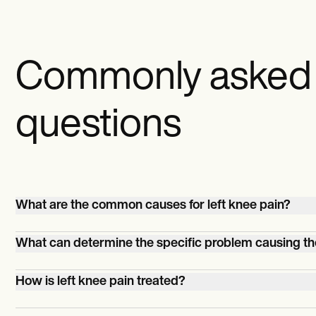
Commonly asked
questions
What are the common causes for left knee pain?
Ligament sprains, meniscus tears, tendonitis, bursitis, a
What can determine the specific problem causing the
osteoarthritis. The pain can be idiopathic. Sometimes, t
might be due to the knee being sedentary for too long,
Healthcare providers will likely conduct provocation test
How is left knee pain treated?
then it's suddenly moved.
determine the possible cause, and then conduct diagno