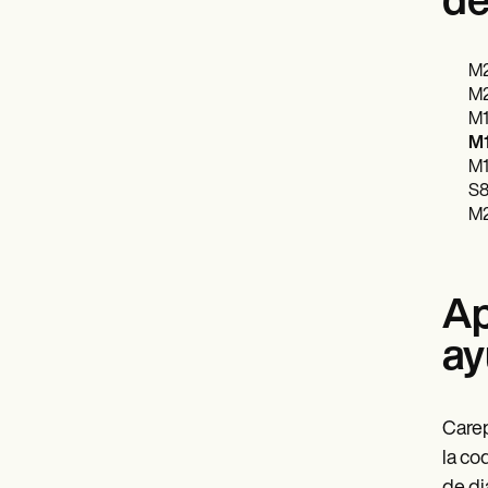
de
M2
M2
M17
M1
M17
S8
M2
Ap
ay
Carep
la co