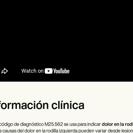
formación clínica
 código de diagnóstico M25.562 se usa para indicar
dolor en la rod
s causas del dolor en la rodilla izquierda pueden variar desde lesi