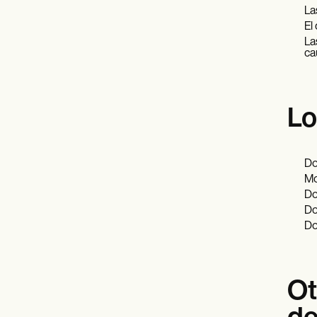
La
El
La
ca
Lo
Do
Mo
Dol
Dol
Do
Ot