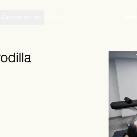
Customer stories
Precios
Inici
odilla