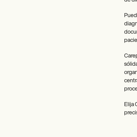
de di
Puede
diagn
docum
pacie
Carep
sólid
organ
centr
proce
Elija
preci