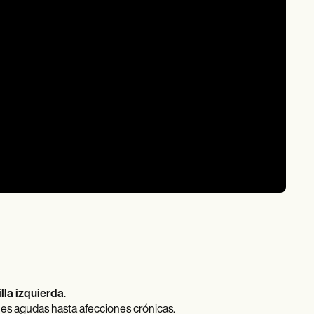
illa izquierda
.
ones agudas hasta afecciones crónicas.