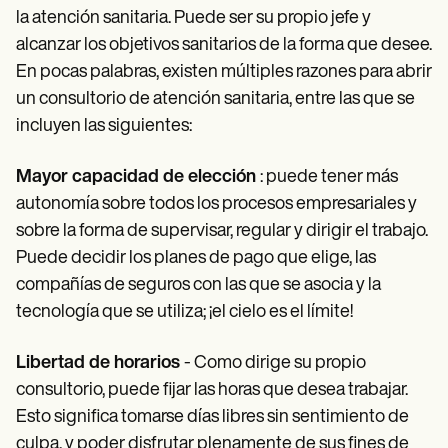
Patient Visit Summary Template
la atención sanitaria. Puede ser su propio jefe y
Help Center
Demos
alcanzar los objetivos sanitarios de la forma que desee.
Training Hub
En pocas palabras, existen múltiples razones para abrir
Webinars
un consultorio de atención sanitaria, entre las que se
Switch to Carepatron
Become a Partner
incluyen las siguientes:
Pricing
Why Carepatron?
Mayor capacidad de elección
: puede tener más
Login
Get started
autonomía sobre todos los procesos empresariales y
sobre la forma de supervisar, regular y dirigir el trabajo.
Puede decidir los planes de pago que elige, las
compañías de seguros con las que se asocia y la
tecnología que se utiliza; ¡el cielo es el límite!
Libertad de horarios
- Como dirige su propio
consultorio, puede fijar las horas que desea trabajar.
Esto significa tomarse días libres sin sentimiento de
culpa, y poder disfrutar plenamente de sus fines de