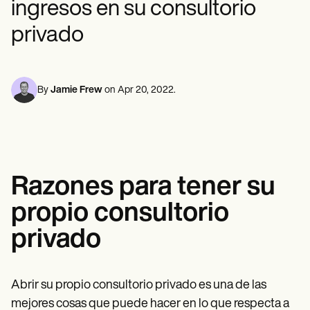
ingresos en su consultorio
Profesionales de la Salud Mental
Life coaches
Insurance claims
Speech therapists
Trabajo Social
Massage therapists
privado
Nutricionistas
Personal trainers
Fisioterapia
Psicología
Enfermeras/os
Masajistas
By
Jamie Frew
on
Apr 20, 2022
.
Terapia Ocupacional
Resources
Blogs
Guías
Comparación
Guías de la app
Razones para tener su
Plantillas
Códigos ICD
propio consultorio
Procedure Codes
Superbill Template
privado
Notas SOAP
Treatment Plan Template
Informed Consent Form
Social Work Treatment Plans
Abrir su propio consultorio privado es una de las
DAR Note Template
mejores cosas que puede hacer en lo que respecta a