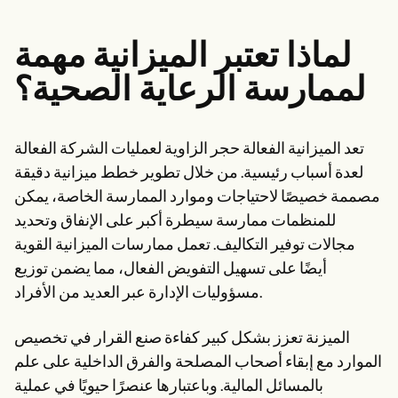
Patient Visit Summary Template
Help Center
Demos
لماذا تعتبر الميزانية مهمة
Training Hub
Webinars
لممارسة الرعاية الصحية؟
Switch to Carepatron
Become a Partner
Pricing
Why Carepatron?
تعد الميزانية الفعالة حجر الزاوية لعمليات الشركة الفعالة
Login
لعدة أسباب رئيسية. من خلال تطوير خطط ميزانية دقيقة
Get started
مصممة خصيصًا لاحتياجات وموارد الممارسة الخاصة، يمكن
للمنظمات ممارسة سيطرة أكبر على الإنفاق وتحديد
مجالات توفير التكاليف. تعمل ممارسات الميزانية القوية
أيضًا على تسهيل التفويض الفعال، مما يضمن توزيع
مسؤوليات الإدارة عبر العديد من الأفراد.
الميزنة تعزز بشكل كبير كفاءة صنع القرار في تخصيص
الموارد مع إبقاء أصحاب المصلحة والفرق الداخلية على علم
بالمسائل المالية. وباعتبارها عنصرًا حيويًا في عملية