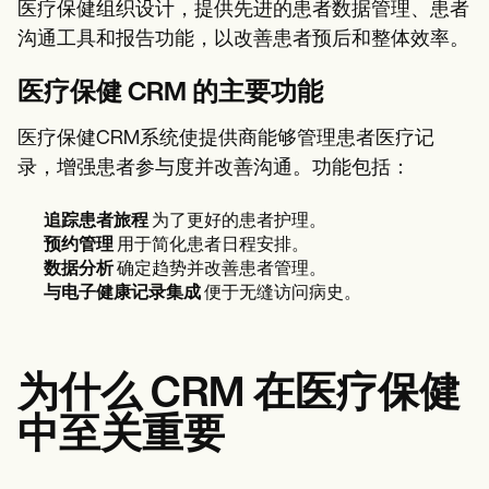
Patient Visit Summary Template
医疗保健组织设计，提供先进的患者数据管理、患者
Help Center
沟通工具和报告功能，以改善患者预后和整体效率。
Demos
Training Hub
Webinars
医疗保健 CRM 的主要功能
Switch to Carepatron
Become a Partner
医疗保健CRM系统使提供商能够管理患者医疗记
Pricing
录，增强患者参与度并改善沟通。功能包括：
Why Carepatron?
Login
Get started
追踪患者旅程
为了更好的患者护理。
预约管理
用于简化患者日程安排。
数据分析
确定趋势并改善患者管理。
与电子健康记录集成
便于无缝访问病史。
为什么 CRM 在医疗保健
中至关重要