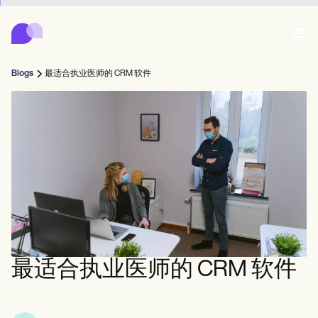
Carepatron
Product
日程安排
文档
患者门户
Blogs
最适合执业医师的 CRM 软件
健康记录
Features
账单
合规性
Who we're for
在线表格
连接
提醒
付款
关怀
Behavioral
日程安排
远程医疗
Online booking
临床笔记
Medical
完成
Counselors
会面
实践管理
Automatic reminders
Mental health
Allied
Community
Telehealth video
Dentists
治疗
个人从业者
消息
Psychologists
In session notes
Get started for free
Nurse practitioners
诊所管理
Wellness
新从业者
Dietitians
ePrescribe
Client messaging
Therapists
NEW
Nurses
球队
记录
合规与安全
Nutritionists
Treatment plans
Book a demo
SMS and email
最适合执业医师的 CRM 软件
Acupuncturists
辅导员
Physicians
AI Scribe
Occupational therapists
教练
Carepatron AI
Chiropractors
账单
Psychiatrists
登录
言语病理学家
Clinical notes
Physical therapists
Health coaches
Invoicing and payments
查看完整工作流程
脊椎按摩师
Social workers