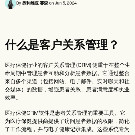
心理健康专业人员
Life coaches
Insurance claims
By
奥利维亚·赛森
on
Jun 5, 2024
.
Speech therapists
社会工作者
Massage therapists
营养师和营养师
Personal trainers
物理治疗师
心理学家
护士
按摩治疗师
什么是客户关系管理？
职业治疗师
Resources
博客
资源指南
医疗保健行业的客户关系管理 (CRM) 侧重于在整个生
对比
命周期中管理患者互动和分析患者数据。它通过整合
应用程序指南
模板
来自多个渠道（包括网站、电子邮件、实时聊天和社
ICD 代码
交媒体）的数据，增强患者关系、患者满意度和执业
Procedure Codes
效率。
超级账单模板
SOAP 笔记模板
治疗计划模板
医疗保健CRM软件是患者关系管理的重要工具。它
Informed Consent Form
为医疗保健提供商提供了访问患者数据的权限，简化
Social Work Treatment Plans
DAR Note Template
了工作流程，并与电子健康记录集成。这些系统专为