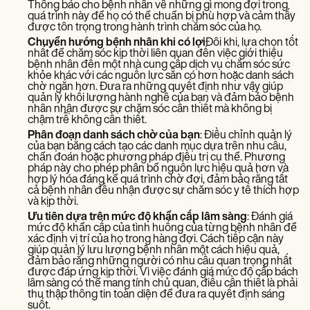
Thông báo cho bệnh nhân về những gì mong đợi trong
quá trình này để họ có thể chuẩn bị phù hợp và cảm thấy
được tôn trọng trong hành trình chăm sóc của họ.
Chuyển hướng bệnh nhân khi có lợi
Đôi khi, lựa chọn tốt
nhất để chăm sóc kịp thời liên quan đến việc giới thiệu
bệnh nhân đến một nhà cung cấp dịch vụ chăm sóc sức
khỏe khác với các nguồn lực sẵn có hơn hoặc danh sách
chờ ngắn hơn. Đưa ra những quyết định như vậy giúp
quản lý khối lượng hành nghề của bạn và đảm bảo bệnh
nhân nhận được sự chăm sóc cần thiết mà không bị
chậm trễ không cần thiết.
Phân đoạn danh sách chờ của bạn
: Điều chỉnh quản lý
của bạn bằng cách tạo các danh mục dựa trên nhu cầu,
chẩn đoán hoặc phương pháp điều trị cụ thể. Phương
pháp này cho phép phân bổ nguồn lực hiệu quả hơn và
hợp lý hóa đáng kể quá trình chờ đợi, đảm bảo rằng tất
cả bệnh nhân đều nhận được sự chăm sóc y tế thích hợp
và kịp thời.
Ưu tiên dựa trên mức độ khẩn cấp lâm sàng
: Đánh giá
mức độ khẩn cấp của tình huống của từng bệnh nhân để
xác định vị trí của họ trong hàng đợi. Cách tiếp cận này
giúp quản lý lưu lượng bệnh nhân một cách hiệu quả,
đảm bảo rằng những người có nhu cầu quan trọng nhất
được đáp ứng kịp thời. Vì việc đánh giá mức độ cấp bách
lâm sàng có thể mang tính chủ quan, điều cần thiết là phải
thu thập thông tin toàn diện để đưa ra quyết định sáng
suốt.