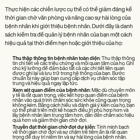
Thực hiện các chiến lược cụ thể có thể giảm đáng kể
thời gian chờ văn phòng và nâng cao sự hài lòng của
bệnh nhân khi giới thiệu bệnh nhân. Dưới đây là danh
sách kiểm tra để quản lý bệnh nhân của bạn một cách
hiệu quả tại thời điểm hẹn hoặc giới thiệu của họ:
Thu thập thông tin bệnh nhân toàn diện
: Thu thập thông
tin chi tiết về các triệu chứng và mối quan tâm của họ. Ghi
chú kỹ lưỡng để đảm bảo tất cả các chi tiết liên quan
được ghi lại và lưu trữ trong hệ thống của bạn. Bước
chuẩn bị này giúp bạn cung cấp dịch vụ chăm sóc tập
trung và hiệu quả ngay lập tức.
Xem xét quan điểm của bệnh nhân
: Mặc dù chuyên môn
y tế là rất quan trọng, việc kết hợp quan điểm của bệnh
nhân vào quá trình chăm sóc sức khỏe cũng quan trọng
không kém. Bằng cách hiểu và đánh giá ý kiến của họ, bạn
có thể phát triển một kế hoạch điều trị phù hợp hơn và
lấy bệnh nhân làm trung tâm hơn, dẫn đến chăm sóc hiệu
quả hơn và giảm thời gian chờ đợi.
Truyền đạt thời gian chờ đợi dự kiến
: Tính minh bạch
về thời gian chờ đợi và sự chậm trễ tiềm ẩn là rất quan
trọng để duy trì niềm tin và sự hài lòng của bệnh nhân.