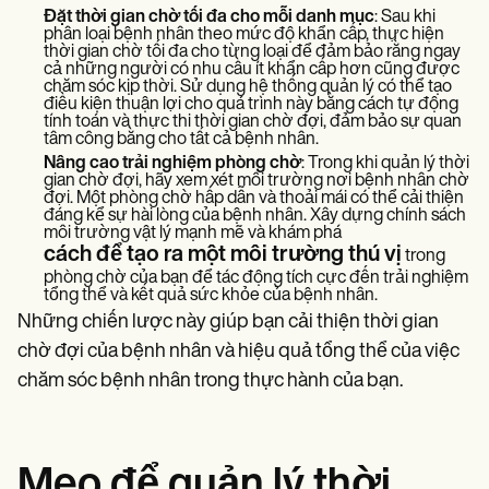
Đặt thời gian chờ tối đa cho mỗi danh mục
: Sau khi
phân loại bệnh nhân theo mức độ khẩn cấp, thực hiện
thời gian chờ tối đa cho từng loại để đảm bảo rằng ngay
cả những người có nhu cầu ít khẩn cấp hơn cũng được
chăm sóc kịp thời. Sử dụng hệ thống quản lý có thể tạo
điều kiện thuận lợi cho quá trình này bằng cách tự động
tính toán và thực thi thời gian chờ đợi, đảm bảo sự quan
tâm công bằng cho tất cả bệnh nhân.
Nâng cao trải nghiệm phòng chờ
: Trong khi quản lý thời
gian chờ đợi, hãy xem xét môi trường nơi bệnh nhân chờ
đợi. Một phòng chờ hấp dẫn và thoải mái có thể cải thiện
đáng kể sự hài lòng của bệnh nhân. Xây dựng chính sách
môi trường vật lý mạnh mẽ
và khám phá
cách để tạo ra một môi trường thú vị
trong
phòng chờ của bạn để tác động tích cực đến trải nghiệm
tổng thể và kết quả sức khỏe của bệnh nhân.
Những chiến lược này giúp bạn cải thiện thời gian
chờ đợi của bệnh nhân và hiệu quả tổng thể của việc
chăm sóc bệnh nhân trong thực hành của bạn.
Mẹo để quản lý thời