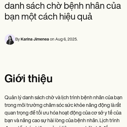
Chuyên gia sức khỏe tâm thần
Life coaches
Insurance claims
danh sách chờ bệnh nhân của
Speech therapists
Nhân viên xã hội
Massage therapists
Chuyên gia dinh dưỡng & Chuyên gia dinh dưỡng
bạn một cách hiệu quả
Personal trainers
Vật lý trị liệu
Nhà tâm lý học
Y tá
Chuyên gia trị liệu massage
By
Karina Jimenea
on
Aug 6, 2025
.
Chuyên gia trị liệu nghề nghiệp
Resources
Blogs
Guides
Comparisons
Apps
Templates
Giới thiệu
ICD Codes
Procedure Codes
Superbill Template
Quản lý danh sách chờ và lịch trình bệnh nhân của bạn
SOAP Note Template
Treatment Plan Template
trong môi trường chăm sóc sức khỏe năng động là rất
Informed Consent Form
quan trọng để tối ưu hóa hoạt động của cơ sở y tế của
Social Work Treatment Plans
bạn và nâng cao sự hài lòng của bệnh nhân. Lịch trình
DAR Note Template