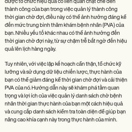
Patient Visit Summary Template
được tổ chức hiệu quả có liên quan chặt chẽ đến
Help Center
thành công của bạn trong việc quản lý thành công
Demos
thời gian chờ đợi, điều này có thể ảnh hưởng đáng kể
Training Hub
Webinars
đến mức trung bình thăm khám bệnh nhân (PVA) của
Switch to Carepatron
bạn. Nhiều yếu tố khác nhau có thể ảnh hưởng đến
Become a Partner
thời gian chờ đợi này, từ sự chậm trễ bất ngờ đến hiệu
Pricing
Why Carepatron?
quả lên lịch hàng ngày.
Login
Get started
Tuy nhiên, với việc lập kế hoạch cẩn thận, tổ chức kỹ
lưỡng và sử dụng dữ liệu chiến lược, thực hành của
bạn có thể giảm đáng kể thời gian chờ đợi và cải thiện
PVA của nó. Hướng dẫn này sẽ khám phá tầm quan
trọng và lợi ích của việc quản lý danh sách chờ bệnh
nhân thời gian thực hành của bạn một cách hiệu quả
và cung cấp danh sách kiểm tra toàn diện để giúp bạn
nâng cao khía cạnh này trong thực hành của mình.