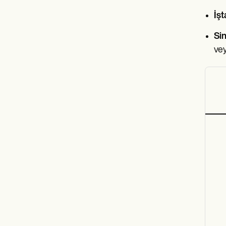
İşt
Sin
vey