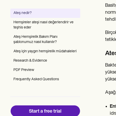
Patient Visit Summary Template
Basit
Help Center
Demos
norma
Ateş nedir?
Training Hub
tehdi
Webinars
Hemşireler ateşi nasıl değerlendirir ve
Switch to Carepatron
teşhis eder
Become a Partner
Birço
Pricing
Ateş Hemşirelik Bakım Planı
tetikl
Why Carepatron?
şablonumuz nasıl kullanılır?
Login
Ateş için yaygın hemşirelik müdahaleleri
Get started
Ate
Research & Evidence
Bakte
PDF Preview
yükse
yükse
Frequently Asked Questions
Aşağı
En
Start a free trial
idr