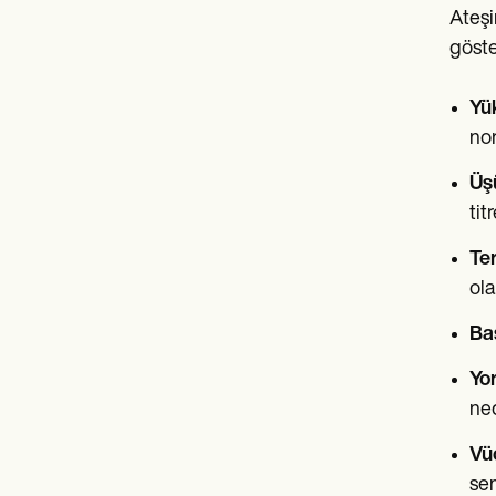
Ateşi
göste
Yük
nor
Üş
tit
Te
olab
Baş
Yor
ned
Vüc
sem