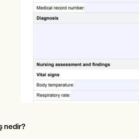
es
Insurance claims
ş nedir?