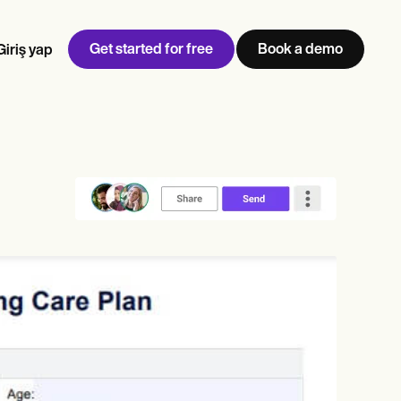
Get started for free
Book a demo
Giriş yap
w
Jen built LifeLoong Therapy alongside a demanding finance
 every type of practitioner — find the tools built for
career, with clients across the world.
Grow your business
View Jen’s story
Muayenehane yönetimi
Uyumluluk ve güvenlik
Carepatron AI
Tüm iş akışını görüntüle