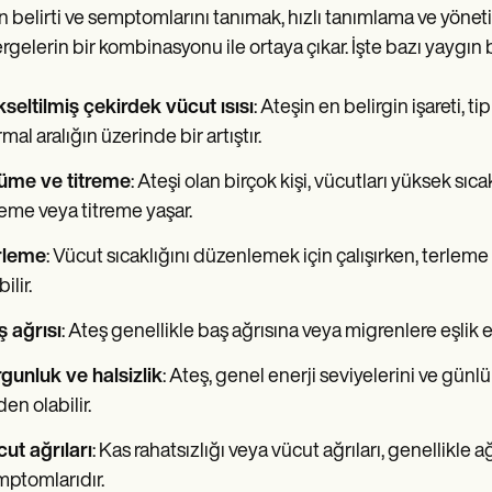
n belirti ve semptomlarını tanımak, hızlı tanımlama ve yönetim
rgelerin bir kombinasyonu ile ortaya çıkar. İşte bazı yaygın 
seltilmiş çekirdek vücut ısısı
: Ateşin en belirgin işareti, t
mal aralığın üzerinde bir artıştır.
üme ve titreme
: Ateşi olan birçok kişi, vücutları yüksek sı
reme veya titreme yaşar.
rleme
: Vücut sıcaklığını düzenlemek için çalışırken, terle
ilir.
 ağrısı
: Ateş genellikle baş ağrısına veya migrenlere eşlik e
gunluk ve halsizlik
: Ateş, genel enerji seviyelerini ve günlü
en olabilir.
ut ağrıları
: Kas rahatsızlığı veya vücut ağrıları, genellikle
ptomlarıdır.