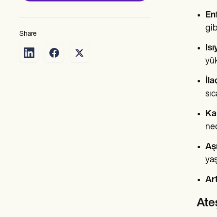
En
gib
Share
Is
yük
İla
sıc
Ka
ned
Aşı
yaş
Art
Ateş