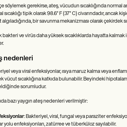
çe söylemek gerekirse, ateş, vücudun sıcaklığında normal a
l sıcaklığı tipik olarak 98.6° F (37° C) civarındadır, ancak kiş
t algıladığında, bir savunma mekanizması olarak çekirdek sıcak
k bakteri ve virüs daha yüksek sıcaklıklarda hayatta kalmak i
er.
ş nedenleri
riyel veya viral enfeksiyonlar, ısıya maruz kalma veya enflam
k vücut sıcaklığına katkıda bulunabilir. Beyindeki hipotalamu
ldiğinde sorumludur.
da bazı yaygın ateş nedenleri verilmiştir:
feksiyonlar
: Bakteriyel, viral, fungal veya paraziter enfeksiy
ar yolu enfeksiyonları, zatürree ve tüberküloz sayılabilir.