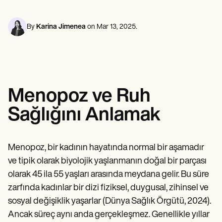
Ruh Sağlığı Uzmanları
Life coaches
Insurance claims
Speech therapists
Sosyal Hizmet Çalışanları
Massage therapists
Diyetisyenler ve Beslenme Uzmanları
By
Karina Jimenea
on
Mar 13, 2025
.
Personal trainers
Fizik Terapistler
Psikologlar
Hemşireler
Masaj Terapistleri
Mesleki Terapistler
Resources
Menopoz ve Ruh
Bloglar
Kaynak Kılavuzları
Sağlığını Anlamak
Karşılaştırma
Uygulama Kılavuzları
Şablonlar
ICD Kodları
Menopoz, bir kadının hayatında normal bir aşamadır
Procedure Codes
ve tipik olarak biyolojik yaşlanmanın doğal bir parçası
Superbill şablonu
SOAP Not şablonu
olarak 45 ila 55 yaşları arasında meydana gelir. Bu süre
Tedavi Planı Şablonu
zarfında kadınlar bir dizi fiziksel, duygusal, zihinsel ve
Informed Consent Form
sosyal değişiklik yaşarlar (Dünya Sağlık Örgütü, 2024).
Social Work Treatment Plans
DAR Note Template
Ancak süreç aynı anda gerçekleşmez. Genellikle yıllar