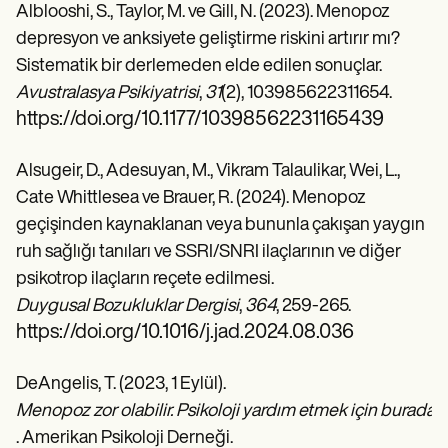
Alblooshi, S., Taylor, M. ve Gill, N. (2023). Menopoz
depresyon ve anksiyete geliştirme riskini artırır mı?
Sistematik bir derlemeden elde edilen sonuçlar.
Avustralasya Psikiyatrisi
,
31
(2), 103985622311654.
https://doi.org/10.1177/10398562231165439
Alsugeir, D., Adesuyan, M., Vikram Talaulikar, Wei, L.,
Cate Whittlesea ve Brauer, R. (2024). Menopoz
geçişinden kaynaklanan veya bununla çakışan yaygın
ruh sağlığı tanıları ve SSRI/SNRI ilaçlarının ve diğer
psikotrop ilaçların reçete edilmesi.
Duygusal Bozukluklar Dergisi
,
364
, 259-265.
https://doi.org/10.1016/j.jad.2024.08.036
DeAngelis, T. (2023, 1 Eylül).
Menopoz zor olabilir. Psikoloji yardım etmek için burada
. Amerikan Psikoloji Derneği.