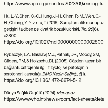
https://www.apa.org/monitor/2023/09/easing-tran
Hu, L.-Y., Shen, C.-C., Hung, J.-H., Chen, P.-M., Wen, C.-
H., Chiang, Y.-Y. ve Lu, T. (2016). Semptomatik menopoz
geçişini takiben psikiyatrik bozukluk riski.
Tıp
,
95
(6),
e2800.
https://doi.org/10.1097/md.0000000000002800
Rybaczyk, L.A., Bashaw, M.J., Pathak, DR., Moody, SM,
Gilders, RM, & Holzschu, DL (2005). Gözden kaçan bir
bağlantı: östrojenle ilgili fizyoloji ve patolojinin
serotonerjik aracılığı.
BMC Kadın Sağlığı
,
5
(1).
https://doi.org/10.1186/1472-6874-5-12
Dünya Sağlık Örgütü (2024).
Menopoz
.
https://www.who.int/news-room/fact-sheets/deta