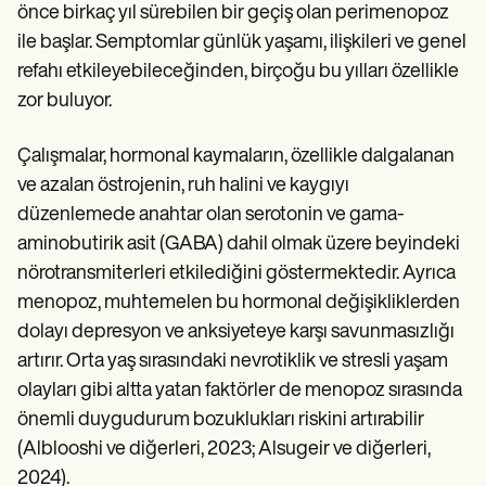
Patient Visit Summary Template
önce birkaç yıl sürebilen bir geçiş olan perimenopoz
Help Center
ile başlar. Semptomlar günlük yaşamı, ilişkileri ve genel
Demos
Training Hub
refahı etkileyebileceğinden, birçoğu bu yılları özellikle
Webinars
zor buluyor.
Switch to Carepatron
Become a Partner
Pricing
Çalışmalar, hormonal kaymaların, özellikle dalgalanan
Why Carepatron?
ve azalan östrojenin, ruh halini ve kaygıyı
Login
düzenlemede anahtar olan serotonin ve gama-
Get started
aminobutirik asit (GABA) dahil olmak üzere beyindeki
nörotransmiterleri etkilediğini göstermektedir. Ayrıca
menopoz, muhtemelen bu hormonal değişikliklerden
dolayı depresyon ve anksiyeteye karşı savunmasızlığı
artırır. Orta yaş sırasındaki nevrotiklik ve stresli yaşam
olayları gibi altta yatan faktörler de menopoz sırasında
önemli duygudurum bozuklukları riskini artırabilir
(Alblooshi ve diğerleri, 2023; Alsugeir ve diğerleri,
2024).