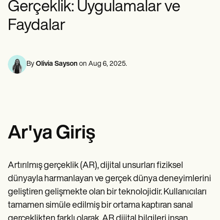
Gerçeklik: Uygulamalar ve
Ruh Sağlığı Uzmanları
Life coaches
Insurance claims
Speech therapists
Sosyal Hizmet Çalışanları
Massage therapists
Faydalar
Diyetisyenler ve Beslenme Uzmanları
Personal trainers
Fizik Terapistler
Psikologlar
Hemşireler
Masaj Terapistleri
By
Olivia Sayson
on
Aug 6, 2025
.
Mesleki Terapistler
Resources
Bloglar
Kaynak Kılavuzları
Karşılaştırma
Uygulama Kılavuzları
Ar'ya Giriş
Şablonlar
ICD Kodları
Procedure Codes
Superbill şablonu
Artırılmış gerçeklik (AR), dijital unsurları fiziksel
SOAP Not şablonu
dünyayla harmanlayan ve gerçek dünya deneyimlerini
Tedavi Planı Şablonu
Informed Consent Form
geliştiren gelişmekte olan bir teknolojidir. Kullanıcıları
Social Work Treatment Plans
tamamen simüle edilmiş bir ortama kaptıran sanal
DAR Note Template
gerçeklikten farklı olarak, AR dijital bilgileri insan