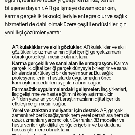
eğitim, teşhis ve tedaviyi geliştiren birkaç temel
bileşene dayanır. AR gelişmeye devam ederken,
karma gerçeklik teknolojileriyle entegre olur ve sağlık
hizmetleri de dahil olmak üzere çeşitli endüstriler için
yenilikçi çözümler yaratır.
AR kulaklıklar ve akıllı gözlükler:
AR kulaklıklar ve akıllı
gözlükler, tıp uzmanlarının dijital içeriği gerçek zamanlı
olarak görselleştirmesine olanak tanır.
Karma gerçeklik ve sanal alan ile entegrasyon:
Karma
gerçeklik, dijital içeriği gerçek dünyayla birleştirir ve sanal
bir alanda sürükleyici bir deneyim sunar. Bu, sağlık
profesyonellerinin hastalarda uygulamadan önce
karmaşık prosedürleri uygulamalarını sağlar.
Farmasötik uygulamalardaki gelişmeler:
İlaç şirketleri,
ilaç geliştirme ve hasta eğitimini kolaylaştırmak için
AR"den yararlanıyor. AR, araştırmacıların dijital içerikle
etkileşime girmesini sağlar.
Yerel ve uzaktan ameliyatlar için destek:
AR, gerçek
zamanlı rehberlik sağlayarak hem yerel cerrahlara hem de
uzak uzmanlara yardımcı olur. Cerrahlar, 3B modeller ve
hasta verileri gibi dijital içeriğe erişebilir ve bu da daha
hassas işlemlere olanak tanır.