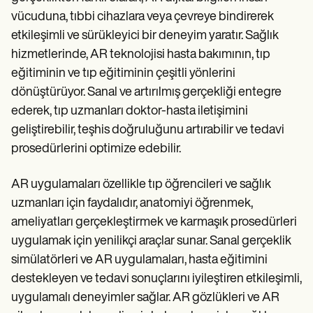
Patient Visit Summary Template
Help Center
vücuduna, tıbbi cihazlara veya çevreye bindirerek
Demos
etkileşimli ve sürükleyici bir deneyim yaratır. Sağlık
Training Hub
hizmetlerinde, AR teknolojisi hasta bakımının, tıp
Webinars
Switch to Carepatron
eğitiminin ve tıp eğitiminin çeşitli yönlerini
Become a Partner
dönüştürüyor. Sanal ve artırılmış gerçekliği entegre
Pricing
ederek, tıp uzmanları doktor-hasta iletişimini
Why Carepatron?
Login
geliştirebilir, teşhis doğruluğunu artırabilir ve tedavi
Get started
prosedürlerini optimize edebilir.
AR uygulamaları özellikle tıp öğrencileri ve sağlık
uzmanları için faydalıdır, anatomiyi öğrenmek,
ameliyatları gerçekleştirmek ve karmaşık prosedürleri
uygulamak için yenilikçi araçlar sunar. Sanal gerçeklik
simülatörleri ve AR uygulamaları, hasta eğitimini
destekleyen ve tedavi sonuçlarını iyileştiren etkileşimli,
uygulamalı deneyimler sağlar. AR gözlükleri ve AR