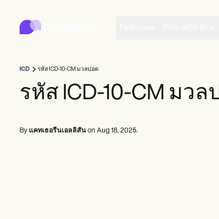
Carepatron
Product
การจัดตารางเวลา
Features
Who we're for
เอกสาร
พอร์ทัลคนไข้
บันทึกสุขภาพ
การเรียกเก็บเงิน
ICD
รหัส ICD-10-CM มวลปอด
การปฏิบัติตาม
แบบฟอร์มออนไลน์
รหัส ICD-10-CM มวล
การแจ้งเตือน
การชำระเงิน
เทเลเฮลท์
หมายเหตุทางคลินิก
By
แคทเธอรีนเอลลิสัน
on
Aug 18, 2025
.
การจัดการฝึก
Community
ผู้ฝึกฝนคนเดียว
ผู้ปฏิบัติงานใหม่
ทีม
ที่ปรึกษา
โค้ช
นักพยาธิวิทยาภาษา
หมอไคโรแพรคเตอร์