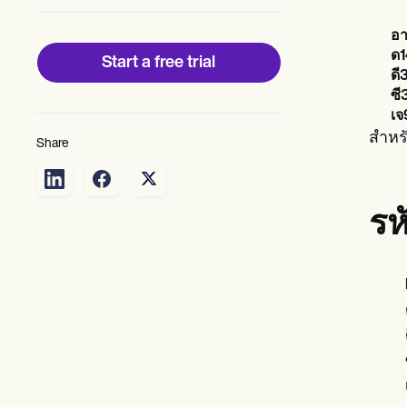
Patient Visit Summary Template
Help Center
อา
Demos
Training Hub
ด1
Start a free trial
Webinars
ดี
Switch to Carepatron
ซี
Become a Partner
เจ
Pricing
สำหรั
Share
Why Carepatron?
Login
Get started
รห