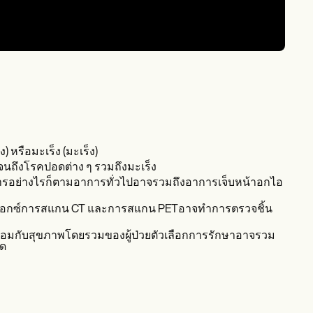
 หรือมะเร็ง (มะเร็ง)
นถึงโรคปอดต่าง ๆ รวมถึงมะเร็ง
ารอย่างไรก็ตามอาการทั่วไปอาจรวมถึงอาการเจ็บหน้าอกไอ
งสีเอกซ์การสแกน CT และการสแกน PETอาจทำการตรวจชิ้น
้อมกับสุขภาพโดยรวมของผู้ป่วยตัวเลือกการรักษาอาจรวม
ัด