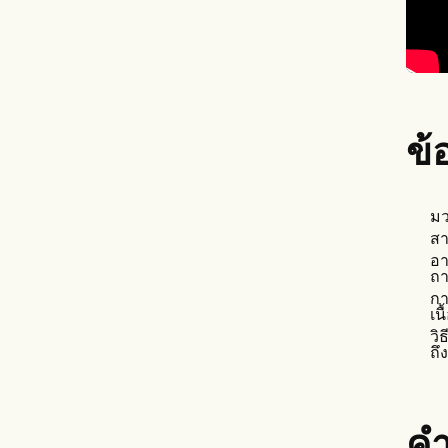
ข้
มว
สา
อา
ถา
กา
เน
วิ
ถึ
คำ