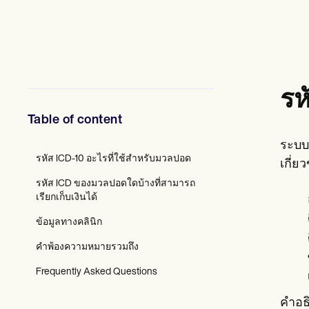
ผู้เชี่ยวชาญด้านสุขภาพจิต
นักสังคมสงเคราะห์
นักโภชนาการและนักโภชนาการ
นักกายภาพบำบัด
นักจิตวิทยา
พยาบาล
นักนวดบำบัด
รห
นักอาชีวบำบัด
Resources
Table of content
บล็อก
คู่มือทรัพยากร
ระบบ
เปรียบเทียบ
รหัส ICD-10 อะไรที่ใช้สำหรับมวลปอด
เกี่ย
คู่มือแอป
รหัส ICD ของมวลปอดใดบ้างที่สามารถ
เทมเพลต
เรียกเก็บเงินได้
รหัส ICD
Procedure Codes
ข้อมูลทางคลินิก
เทมเพลตซูเปอร์บิลล์
แม่แบบหมายเหตุ SOAP
คำพ้องความหมายรวมถึง
เทมเพลตแผนการรักษา
Informed Consent Form
Frequently Asked Questions
Social Work Treatment Plans
DAR Note Template
คำอธ